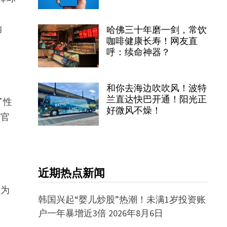
纳
哈佛三十年磨一剑，常饮
咖啡健康长寿！网友直
呼：续命神器？
和你去海边吹吹风！波特
兰直达快巴开通！阳光正
了性
好微风不燥！
察官
近期热点新闻
认为
韩国兴起“婴儿炒股”热潮！未满1岁投资账
户一年暴增近3倍
2026年8月6日