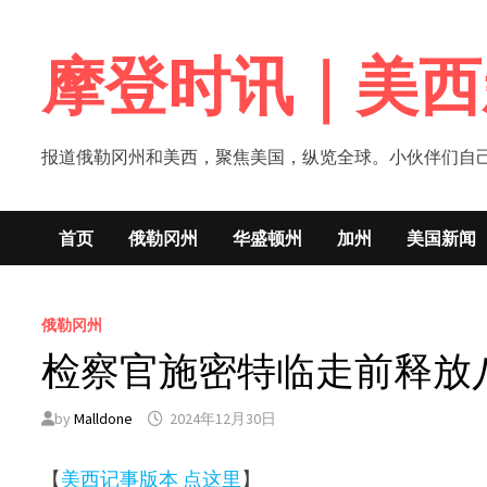
Skip
to
摩登时讯｜美西
content
报道俄勒冈州和美西，聚焦美国，纵览全球。小伙伴们自己的新闻媒体！网
首页
俄勒冈州
华盛顿州
加州
美国新闻
俄勒冈州
检察官施密特临走前释放
by
Malldone
2024年12月30日
【
美西记事版本 点这里
】