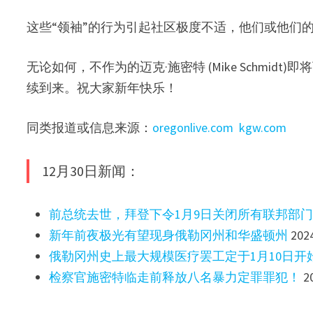
这些“领袖”的行为引起社区极度不适，他们或他们
无论如何，不作为的迈克·施密特 (Mike Schmi
续到来。祝大家新年快乐！
同类报道或信息来源：
oregonlive.com
kgw.com
12月30日新闻：
前总统去世，拜登下令1月9日关闭所有联邦部
新年前夜极光有望现身俄勒冈州和华盛顿州
20
俄勒冈州史上最大规模医疗罢工定于1月10日开
检察官施密特临走前释放八名暴力定罪罪犯！
2