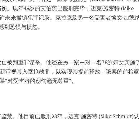
现年46岁的艾伯茨已服刑完毕，迈克·施密特 (Mike
，并允许未来撤销犯罪记录。克拉克及另一名受害者埃文·加德
件仍感到恐惧与愤怒。
息死亡被判重罪谋杀。他还在另一案中对一名76岁妇女实施
t)请求重新审视其入室抢劫罪，以实现其提前释放。该案的前检
称此举“对受害者的创伤毫无尊重”。
。他目前已服刑23年，迈克·施密特 (Mike Schmidt)