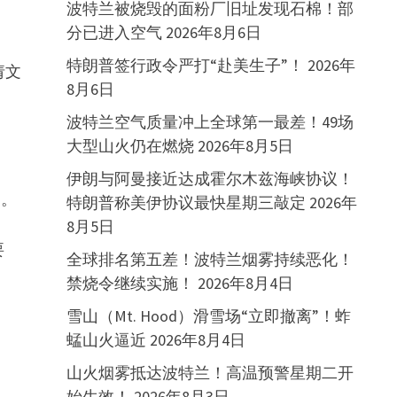
波特兰被烧毁的面粉厂旧址发现石棉！部
分已进入空气
2026年8月6日
特朗普签行政令严打“赴美生子”！
2026年
请文
8月6日
波特兰空气质量冲上全球第一最差！49场
大型山火仍在燃烧
2026年8月5日
伊朗与阿曼接近达成霍尔木兹海峡协议！
定。
特朗普称美伊协议最快星期三敲定
2026年
8月5日
要
全球排名第五差！波特兰烟雾持续恶化！
禁烧令继续实施！
2026年8月4日
雪山（Mt. Hood）滑雪场“立即撤离”！蚱
蜢山火逼近
2026年8月4日
山火烟雾抵达波特兰！高温预警星期二开
始生效！
2026年8月3日