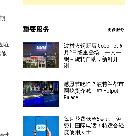
期期
重要服务
更多服务
试图在
波村火锅新店 GoGo Pot 5
月2日隆重登场！一人一
易能
锅＋旋转自助，新鲜开
涮！
感恩节吃啥？波特兰都市
圈吃货齐喊：冲 Hotpot
Palace！
每月花费低至5美元！免
费打国际电话！特适合轻
度使用人士！
被棒球