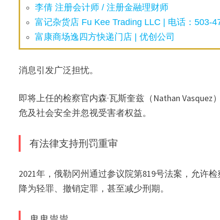
李倩 注册会计师 / 注册金融理财师
富记杂货店 Fu Kee Trading LLC | 电话：503-47
富康商场逸四方快递门店 | 优创公司
消息引发广泛担忧。
即将上任的检察官内森·瓦斯奎兹（Nathan Vas
危及社会安全并忽视受害者权益。
有法律支持刑罚重审
2021年，俄勒冈州通过参议院第819号法案，允
降为轻罪、撤销定罪，甚至减少刑期。
鬼鬼祟祟