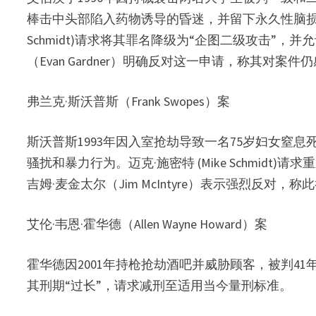
棒击中头部陷入药物诱导的昏迷，并留下永久性脑损伤。
Schmidt)请求将其罪名降级为“企图二级攻击”
（Evan Gardner）明确反对这一申请，称其对案
弗兰克·斯沃普斯（Frank Swopes）案
斯沃普斯1993年因入室抢劫导致一名75岁妇女窒
骚扰和暴力行为。迈克·施密特 (Mike Schmid
吉姆·麦金太尔（Jim McIntyre）表示强烈反对，
艾伦·韦恩·霍华德（Allen Wayne Howard）案
霍华德因2001年持枪抢劫酒吧并威胁顾客，被判41年监禁
其刑期“过长”，请求减刑至适用当今量刑标准。