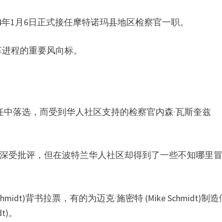
于2024年1月6日正式接任摩特诺玛县地区检察官一职。
革进程的重要风向标。
t)在竞选连任中落选，而受到华人社区支持的检察官内森·瓦斯奎兹
罪犯的态度深受批评，但在波特兰华人社区却得到了一些不知哪里
midt)背书拉票，有的为迈克·施密特 (Mike Schmidt)制
t)。