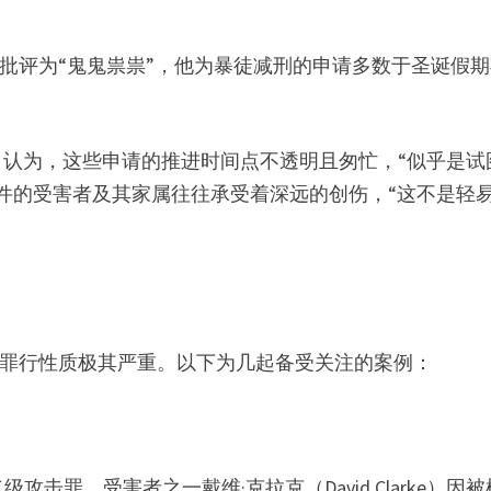
前的行为被批评为“鬼鬼祟祟”，他为暴徒减刑的申请多数于圣诞假
quez）认为，这些申请的推进时间点不透明且匆忙，“似乎是
件的受害者及其家属往往承受着深远的创伤，“这不是轻
件中，部分罪行性质极其严重。以下为几起备受关注的案例：
击罪。受害者之一戴维·克拉克（David Clarke）因