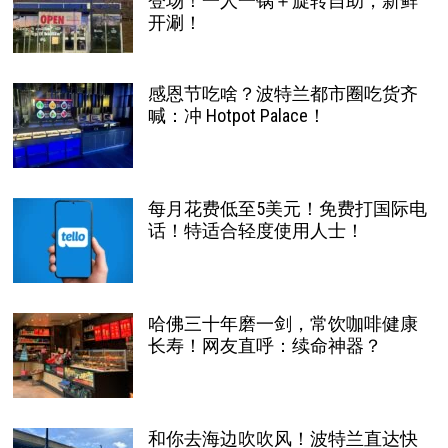
登场！一人一锅＋旋转自助，新鲜
开涮！
感恩节吃啥？波特兰都市圈吃货齐
喊：冲 Hotpot Palace！
每月花费低至5美元！免费打国际电
话！特适合轻度使用人士！
哈佛三十年磨一剑，常饮咖啡健康
长寿！网友直呼：续命神器？
和你去海边吹吹风！波特兰直达快