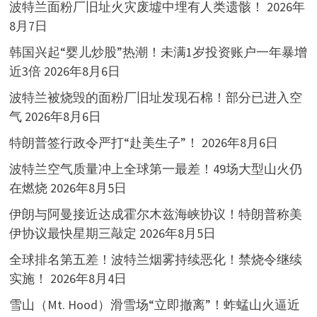
波特兰面粉厂旧址火灾废墟中埋有人类遗骸！
2026年
8月7日
韩国兴起“婴儿炒股”热潮！未满1岁投资账户一年暴增
近3倍
2026年8月6日
波特兰被烧毁的面粉厂旧址发现石棉！部分已进入空
气
2026年8月6日
特朗普签行政令严打“赴美生子”！
2026年8月6日
波特兰空气质量冲上全球第一最差！49场大型山火仍
在燃烧
2026年8月5日
伊朗与阿曼接近达成霍尔木兹海峡协议！特朗普称美
伊协议最快星期三敲定
2026年8月5日
全球排名第五差！波特兰烟雾持续恶化！禁烧令继续
实施！
2026年8月4日
雪山（Mt. Hood）滑雪场“立即撤离”！蚱蜢山火逼近