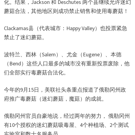
化。结果，Jackson 和 Deschutes 两个县继续允许迷幻
蘑菇合法，其他地区则成功禁止销售和使用毒蘑菇！
Clackamas县（代表城市：Happy Valley）也投票紧急
禁止了迷幻蘑菇。
波特兰、西林（Salem）、尤金（Eugene）、本德
（Bend）这些人口最多的城市没有重新投票废除，他
们全部实行毒蘑菇合法化。
今年的9月15日，美联社头条重点报道了俄勒冈州政
府推广毒蘑菇（迷幻蘑菇，魔菇）的成就。
俄勒冈州官员自豪地说，经过两年的努力， 俄勒冈州
有10个授权的迷幻蘑菇吸毒屋、4个种植场、2个测试
实验室和数十名服务员。