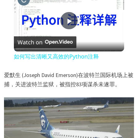
P
Watch on
l
如何写出清晰又高效的Python注释
a
爱默生 (Joseph David Emerson)在波特兰国际机场上被
y
捕，关进波特兰监狱，被指控83项谋杀未遂罪。
V
i