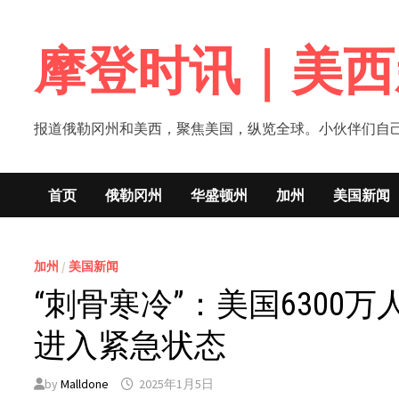
Skip
to
摩登时讯｜美西
content
报道俄勒冈州和美西，聚焦美国，纵览全球。小伙伴们自己的新闻媒体！网
首页
俄勒冈州
华盛顿州
加州
美国新闻
加州
/
美国新闻
“刺骨寒冷”：美国630
进入紧急状态
by
Malldone
2025年1月5日