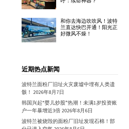
呼：续命神器？
和你去海边吹吹风！波特
兰直达快巴开通！阳光正
好微风不燥！
近期热点新闻
波特兰面粉厂旧址火灾废墟中埋有人类遗
骸！
2026年8月7日
韩国兴起“婴儿炒股”热潮！未满1岁投资账
户一年暴增近3倍
2026年8月6日
波特兰被烧毁的面粉厂旧址发现石棉！部
分已进入空气
2026年8月6日