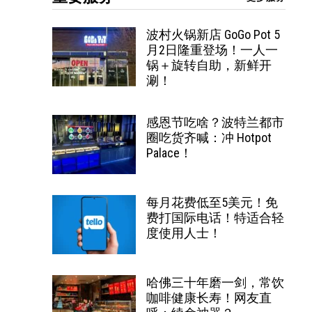
波村火锅新店 GoGo Pot 5
月2日隆重登场！一人一
锅＋旋转自助，新鲜开
涮！
感恩节吃啥？波特兰都市
圈吃货齐喊：冲 Hotpot
Palace！
每月花费低至5美元！免
费打国际电话！特适合轻
度使用人士！
哈佛三十年磨一剑，常饮
咖啡健康长寿！网友直