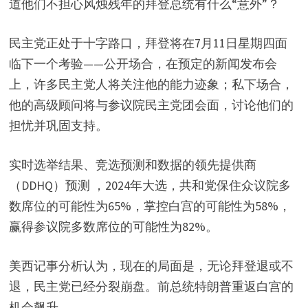
道他们不担心风烛残年的拜登总统有什么“意外”？
d
民主党正处于十字路口，拜登将在7月11日星期四面
e
临下一个考验——公开场合，在预定的新闻发布会
上，许多民主党人将关注他的能力迹象；私下场合，
o
他的高级顾问将与参议院民主党团会面，讨论他们的
担忧并巩固支持。
实时选举结果、竞选预测和数据的领先提供商
（DDHQ）预测 ，2024年大选，共和党保住众议院多
数席位的可能性为65%，掌控白宫的可能性为58%，
赢得参议院多数席位的可能性为82%。
美西记事分析认为，现在的局面是，无论拜登退或不
退，民主党已经分裂崩盘。前总统特朗普重返白宫的
机会飙升。