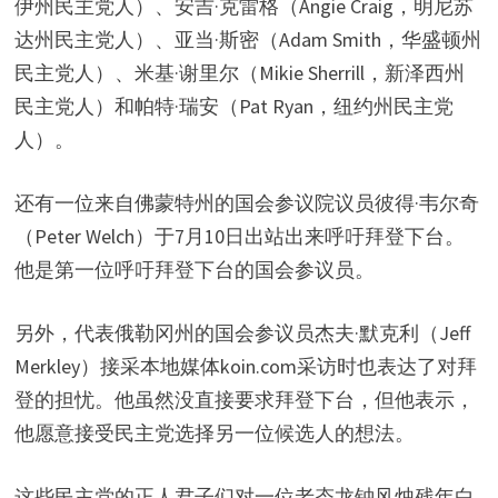
伊州民主党人）、安吉·克雷格（Angie Craig，明尼苏
达州民主党人）、亚当·斯密（Adam Smith，华盛顿州
民主党人）、米基·谢里尔（Mikie Sherrill，新泽西州
民主党人）和帕特·瑞安（Pat Ryan，纽约州民主党
人）。
还有一位来自佛蒙特州的国会参议院议员彼得·韦尔奇
（Peter Welch）于7月10日出站出来呼吁拜登下台。
他是第一位呼吁拜登下台的国会参议员。
另外，代表俄勒冈州的国会参议员杰夫·默克利（Jeff
Merkley）接采本地媒体koin.com采访时也表达了对拜
登的担忧。他虽然没直接要求拜登下台，但他表示，
他愿意接受民主党选择另一位候选人的想法。
这些民主党的正人君子们对一位老态龙钟风烛残年白