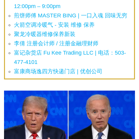
12:00pm – 9:00pm
煎饼师傅 MASTER BING | 一口入魂 回味无穷
火箭空调冷暖气 - 安装 维修 保养
聚龙冷暖器维修保养新装
李倩 注册会计师 / 注册金融理财师
富记杂货店 Fu Kee Trading LLC | 电话：503-
477-4101
富康商场逸四方快递门店 | 优创公司