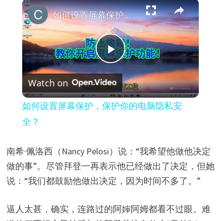
×
如何设置屏幕保护，保护你的电脑隐私安全？
P
Watch on
l
如何设置屏幕保护，保护你的电脑隐私安
a
全？
y
南希·佩洛西（Nancy Pelosi）说：“我希望他做他决定
做的事”。尽管拜登一再表示他已经做出了决定，但她
V
说：“我们都鼓励他做出决定，因为时间不多了。”
i
逼人太甚，确实，连路过的阿婶阿姆都看不过眼。难