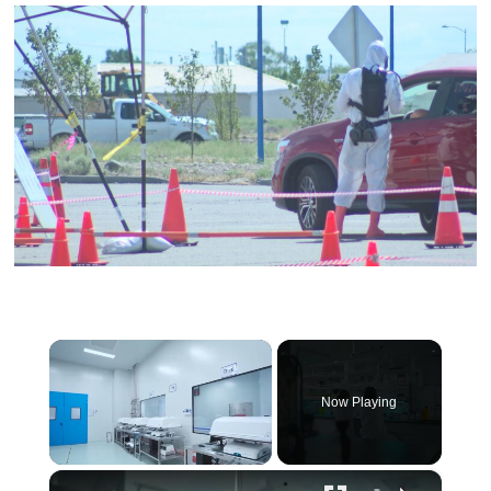
×
Now Playing
×
Unmute