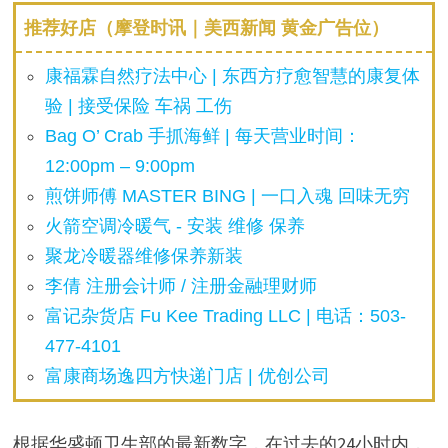
d
推荐好店（摩登时讯｜美西新闻 黄金广告位）
e
康福霖自然疗法中心 | 东西方疗愈智慧的康复体
验 | 接受保险 车祸 工伤
o
Bag O’ Crab 手抓海鲜 | 每天营业时间：
12:00pm – 9:00pm
煎饼师傅 MASTER BING | 一口入魂 回味无穷
火箭空调冷暖气 - 安装 维修 保养
聚龙冷暖器维修保养新装
李倩 注册会计师 / 注册金融理财师
富记杂货店 Fu Kee Trading LLC | 电话：503-
477-4101
富康商场逸四方快递门店 | 优创公司
根据华盛顿卫生部的最新数字，在过去的24小时内，