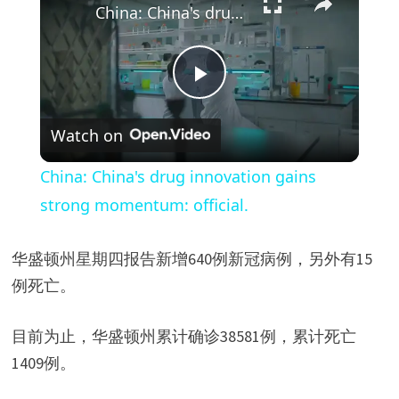
China: China's drug innovation gains strong momentum: official.
P
Watch on
l
China: China's drug innovation gains
a
strong momentum: official.
y
华盛顿州星期四报告新增640例新冠病例，另外有15
例死亡。
V
目前为止，华盛顿州累计确诊38581例，累计死亡
i
1409例。