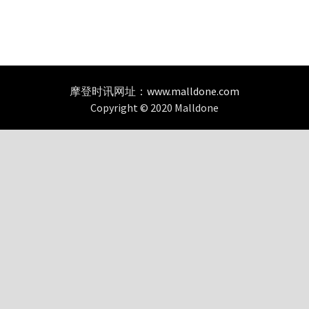
摩登时讯网址：
www.malldone.com
Copyright © 2020 Malldone