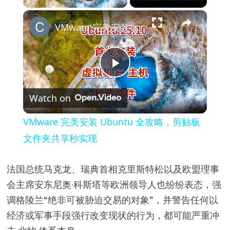
×
VMware 完美安装 Ubuntu 全攻略，剪贴板文件夹共享秒实现
P
Watch on
l
VMware 完美安装 Ubuntu 全攻略，剪贴板
a
文件夹共享秒实现
y
法国总统马克龙、瑞典首相克里斯特松以及欧盟理事
会主席安东尼奥·科斯塔等欧洲领导人也纷纷表态，强
V
调格陵兰“绝非可被胁迫交易的对象”，并警告任何以
经济或军事手段强行改变现状的行为，都可能严重冲