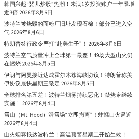
韩国兴起“婴儿炒股”热潮！未满1岁投资账户一年暴增
近3倍
2026年8月6日
波特兰被烧毁的面粉厂旧址发现石棉！部分已进入空
气
2026年8月6日
特朗普签行政令严打“赴美生子”！
2026年8月6日
波特兰空气质量冲上全球第一最差！49场大型山火仍
在燃烧
2026年8月5日
伊朗与阿曼接近达成霍尔木兹海峡协议！特朗普称美
伊协议最快星期三敲定
2026年8月5日
全球排名第五差！波特兰烟雾持续恶化！禁烧令继续
实施！
2026年8月4日
雪山（Mt. Hood）滑雪场“立即撤离”！蚱蜢山火逼近
2026年8月4日
山火烟雾抵达波特兰！高温预警星期二开始生效！