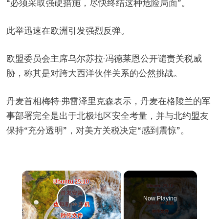
“必须采取强硬措施，尽快终结这种危险局面”。
此举迅速在欧洲引发强烈反弹。
欧盟委员会主席乌尔苏拉·冯德莱恩公开谴责关税威
胁，称其是对跨大西洋伙伴关系的公然挑战。
丹麦首相梅特·弗雷泽里克森表示，丹麦在格陵兰的军
事部署完全是出于北极地区安全考量，并与北约盟友
保持“充分透明”，对美方关税决定“感到震惊”。
×
Now Playing
Play Video