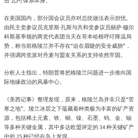
i
击 北约 体系本身。
d
在美国国内，部分国会议员亦对总统做法表示担忧。
由民主党参议员克里斯·孔斯与共和党参议员丽萨·穆尔
e
科斯基率领的两党代表团当天在哥本哈根呼吁降温局
势，称当前格陵兰并不存在“迫在眉睫的安全威胁”，
o
并强调跨党派对丹麦与盟友关系的支持依然牢固。
分析人士指出，特朗普将把格陵兰问题进一步推向国
际地缘政治的风暴中心。
《美西记事》整理发现，原来，格陵兰岛并非只是“苦
寒之地”。陵兰冰层之下蕴藏着种类极为丰富的矿产资
源，包括稀土元素、铁、铜、镍、石墨、钨、金、铀
等多种关键金属，其中多达欧盟评定的 34 种关键矿产
中的 25 种已经在岛上发现。