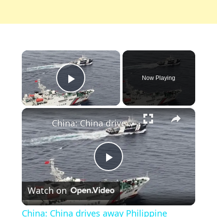
×
Now Playing
Play Video
×
China: China drives away Philippine vessels intruding into Huangyan Dao waters.
Play
Watch on
Video
China: China drives away Philippine