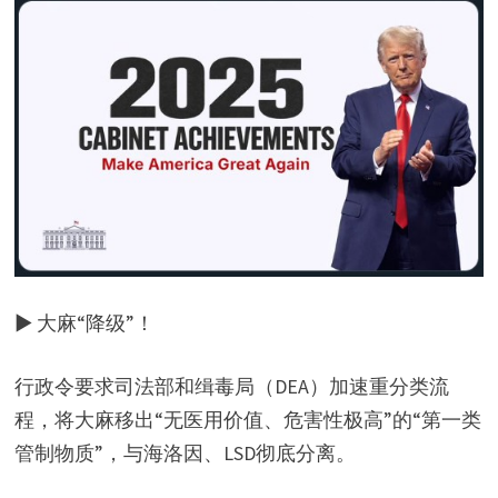
y
V
i
d
e
▶ 大麻“降级”！
o
行政令要求司法部和缉毒局（DEA）加速重分类流
程，将大麻移出“无医用价值、危害性极高”的“第一类
管制物质”，与海洛因、LSD彻底分离。