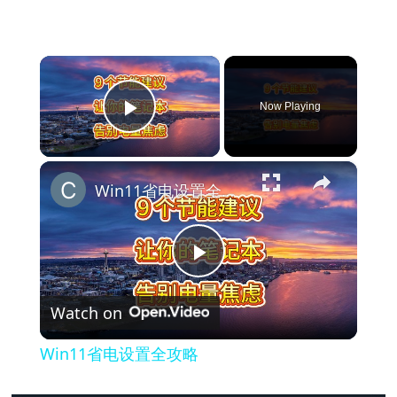
×
Now Playing
Play Video
×
Win11省电设置全攻略
P
Watch on
l
Win11省电设置全攻略
a