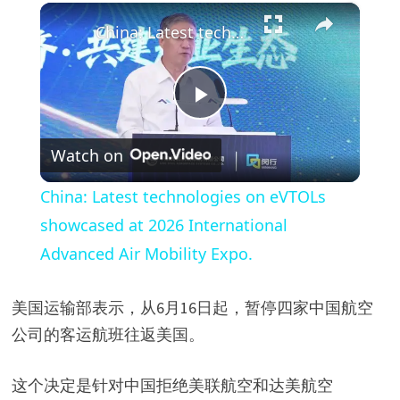
×
Unmute
China: Latest technologies on eVTOLs showcased at 2026 International Advanced Air Mobility Expo.
P
Watch on
l
China: Latest technologies on eVTOLs
a
showcased at 2026 International
Advanced Air Mobility Expo.
y
美国运输部表示，从6月16日起，暂停四家中国航空
V
公司的客运航班往返美国。
i
这个决定是针对中国拒绝美联航空和达美航空