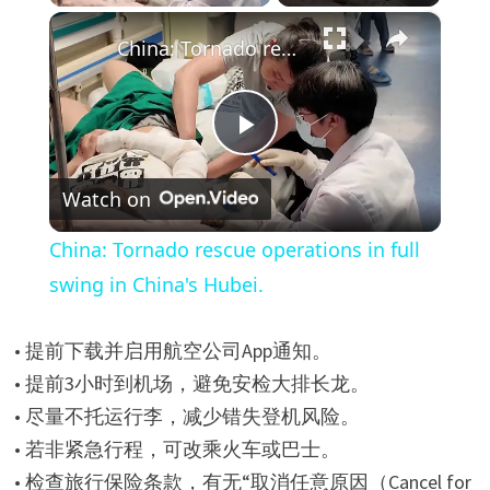
×
China: Tornado rescue operations in full swing in China's Hubei.
P
Watch on
l
China: Tornado rescue operations in full
a
swing in China's Hubei.
y
• 提前下载并启用航空公司App通知。
• 提前3小时到机场，避免安检大排长龙。
V
• 尽量不托运行李，减少错失登机风险。
• 若非紧急行程，可改乘火车或巴士。
i
• 检查旅行保险条款，有无“取消任意原因（Cancel for