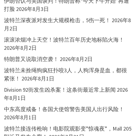
伊朗否认与美国谈判！特朗普称“今天下午开始”再遭
打脸
2026年8月3日
波特兰深夜派对发生大规模枪击，5伤一死！
2026年8
月2日
滚滚浓烟冲上天空！波特兰百年历史地标陷火海！
2026年8月2日
特朗普又说取消空袭！
2026年8月2日
波特兰未拴绳狗疯狂扑咬3人，人狗浑身是血，都很
紧张！
2026年8月1日
Division 92街发生凶杀案！这条街最近常上新闻
2026
年8月1日
中东高度戒备！各国大使馆警告美国人出行风险！
2026年8月1日
波特兰接连传枪响！电影院观影变”惊魂夜”，Mall 205