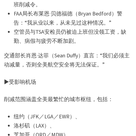
班削减令。
FAA局长布莱恩·贝德福德（Bryan Bedford）警
告：“我从业以来，从未见过这种情况。”
空管员与TSA安检员仍被迫上班但没领工资，缺
勤、病假与疲劳不断加剧。
交通部长肖恩·达菲（Sean Duffy）直言：“我们必须主
动减量，否则全美航空安全将无法保证。”
▶受影响机场
削减范围涵盖全美最繁忙的城市枢纽，包括：
纽约（JFK／LGA／EWR）、
洛杉矶（LAX）、
芝加哥（ORD／MDW）、