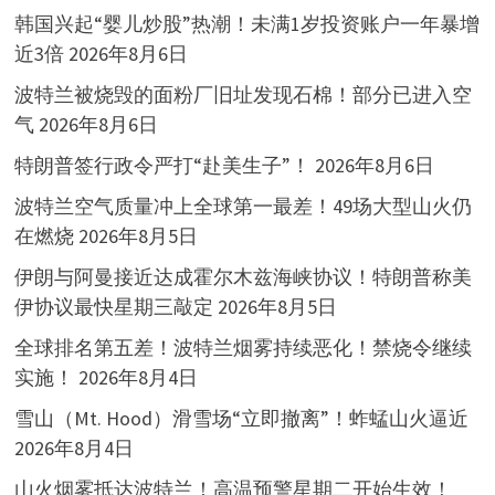
韩国兴起“婴儿炒股”热潮！未满1岁投资账户一年暴增
近3倍
2026年8月6日
波特兰被烧毁的面粉厂旧址发现石棉！部分已进入空
气
2026年8月6日
特朗普签行政令严打“赴美生子”！
2026年8月6日
波特兰空气质量冲上全球第一最差！49场大型山火仍
在燃烧
2026年8月5日
伊朗与阿曼接近达成霍尔木兹海峡协议！特朗普称美
伊协议最快星期三敲定
2026年8月5日
全球排名第五差！波特兰烟雾持续恶化！禁烧令继续
实施！
2026年8月4日
雪山（Mt. Hood）滑雪场“立即撤离”！蚱蜢山火逼近
2026年8月4日
山火烟雾抵达波特兰！高温预警星期二开始生效！