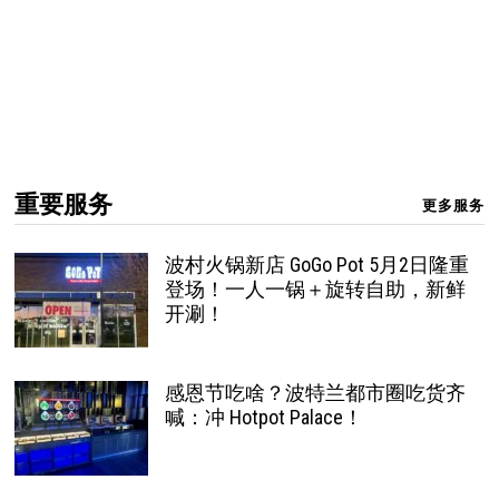
重要服务
更多服务
波村火锅新店 GoGo Pot 5月2日隆重
登场！一人一锅＋旋转自助，新鲜
开涮！
感恩节吃啥？波特兰都市圈吃货齐
喊：冲 Hotpot Palace！