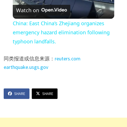
Watch on
l
China: East China’s Zhejiang organizes
a
emergency hazard elimination following
typhoon landfalls.
y
同类报道或信息来源：
reuters.com
V
earthquake.usgs.gov
i
SHARE
SHARE
d
e