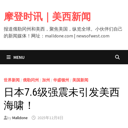
Skip
to
摩登时讯｜美西新闻
content
报道俄勒冈州和美西，聚焦美国，纵览全球。小伙伴们自己
的新闻媒体！网址：malldone.com | newsofwest.com
MENU
世界新闻
/
俄勒冈州
/
加州
/
华盛顿州
/
美国新闻
日本7.6级强震未引发美西
海啸！
by
Malldone
2025年12月8日