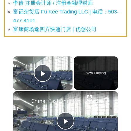
李倩 注册会计师 / 注册金融理财师
富记杂货店 Fu Kee Trading LLC | 电话：503-
477-4101
富康商场逸四方快递门店 | 优创公司
×
Now Playing
Play Video
×
China: East China’s Zhejiang organizes emergency hazard elimination following typhoon landfalls.
P