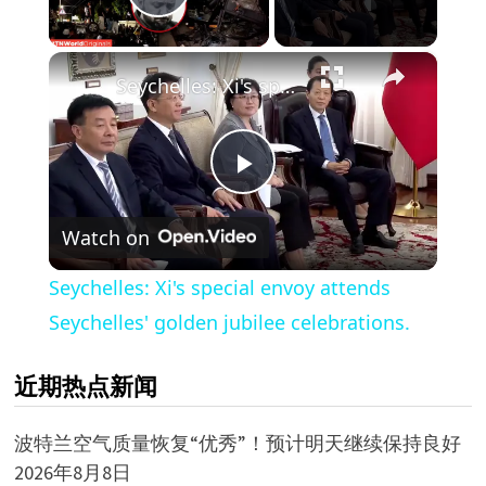
Play Video
×
Seychelles: Xi's special envoy attends Seychelles' golden jubilee celebrations.
Play
Watch on
Video
Seychelles: Xi's special envoy attends
Seychelles' golden jubilee celebrations.
近期热点新闻
波特兰空气质量恢复“优秀”！预计明天继续保持良好
2026年8月8日