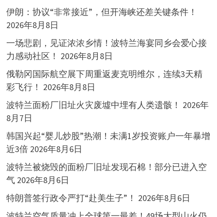
伊朗：协议“非常接近”，但开海峡还差关键条件！
2026年8月8日
一场悲剧，见证浓浓乡情！波特兰海宴同乡会爱心接
力感动社区！
2026年8月8日
俄勒冈国际航空展下周重返麦克明维尔，连续3天精
彩飞行！
2026年8月8日
波特兰面粉厂旧址火灾废墟中埋有人类遗骸！
2026年
8月7日
韩国兴起“婴儿炒股”热潮！未满1岁投资账户一年暴增
近3倍
2026年8月6日
波特兰被烧毁的面粉厂旧址发现石棉！部分已进入空
气
2026年8月6日
特朗普签行政令严打“赴美生子”！
2026年8月6日
波特兰空气质量冲上全球第一最差！49场大型山火仍