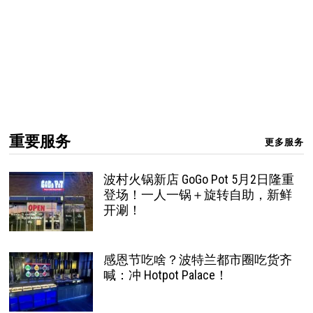
重要服务
更多服务
波村火锅新店 GoGo Pot 5月2日隆重
登场！一人一锅＋旋转自助，新鲜
开涮！
感恩节吃啥？波特兰都市圈吃货齐
喊：冲 Hotpot Palace！