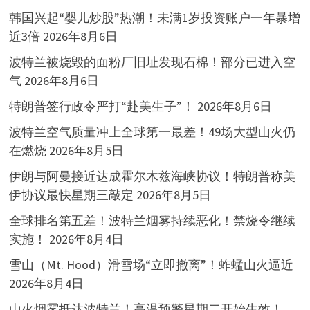
韩国兴起“婴儿炒股”热潮！未满1岁投资账户一年暴增
近3倍
2026年8月6日
波特兰被烧毁的面粉厂旧址发现石棉！部分已进入空
气
2026年8月6日
特朗普签行政令严打“赴美生子”！
2026年8月6日
波特兰空气质量冲上全球第一最差！49场大型山火仍
在燃烧
2026年8月5日
伊朗与阿曼接近达成霍尔木兹海峡协议！特朗普称美
伊协议最快星期三敲定
2026年8月5日
全球排名第五差！波特兰烟雾持续恶化！禁烧令继续
实施！
2026年8月4日
雪山（Mt. Hood）滑雪场“立即撤离”！蚱蜢山火逼近
2026年8月4日
山火烟雾抵达波特兰！高温预警星期二开始生效！