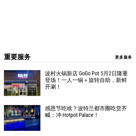
重要服务
更多服务
波村火锅新店 GoGo Pot 5月2日隆重
登场！一人一锅＋旋转自助，新鲜
开涮！
感恩节吃啥？波特兰都市圈吃货齐
喊：冲 Hotpot Palace！