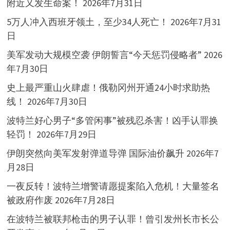
附近又发生命案！
2026年7月31日
5万人冲入西班牙领土，至少34人死亡！
2026年7月31
日
美军发动大规模空袭 伊朗誓言“今天惩罚侵略者”
2026
年7月30日
史上最严重山火肆虐！俄勒冈州开通24小时求助热
线！
2026年7月30日
波特兰好心男子“多管闲事”被残忍杀害！凶手认罪换
轻罚！
2026年7月29日
伊朗突然向美军发射弹道导弹 国际油价飙升
2026年7
月28日
一夜反转！波特兰增警请愿提案陷入危机！大量签名
被政府作废
2026年7月28日
在波特兰被联邦枪击的男子认罪！曾引发州长市长公