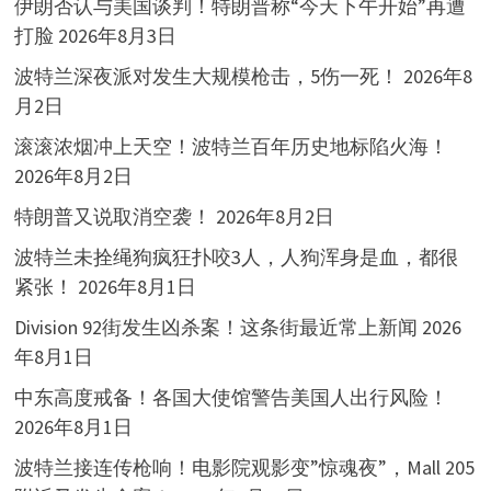
伊朗否认与美国谈判！特朗普称“今天下午开始”再遭
打脸
2026年8月3日
波特兰深夜派对发生大规模枪击，5伤一死！
2026年8
月2日
滚滚浓烟冲上天空！波特兰百年历史地标陷火海！
2026年8月2日
特朗普又说取消空袭！
2026年8月2日
波特兰未拴绳狗疯狂扑咬3人，人狗浑身是血，都很
紧张！
2026年8月1日
Division 92街发生凶杀案！这条街最近常上新闻
2026
年8月1日
中东高度戒备！各国大使馆警告美国人出行风险！
2026年8月1日
波特兰接连传枪响！电影院观影变”惊魂夜”，Mall 205