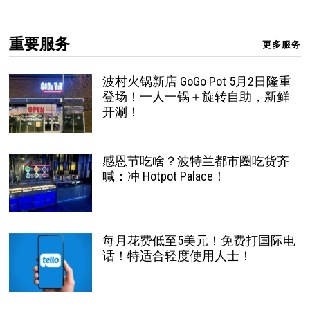
重要服务
更多服务
波村火锅新店 GoGo Pot 5月2日隆重
登场！一人一锅＋旋转自助，新鲜
开涮！
感恩节吃啥？波特兰都市圈吃货齐
喊：冲 Hotpot Palace！
每月花费低至5美元！免费打国际电
话！特适合轻度使用人士！