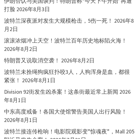
伊朗否认与美国谈判！特朗普称“今天下午开始”再遭
打脸
2026年8月3日
波特兰深夜派对发生大规模枪击，5伤一死！
2026年8
月2日
滚滚浓烟冲上天空！波特兰百年历史地标陷火海！
2026年8月2日
特朗普又说取消空袭！
2026年8月2日
波特兰未拴绳狗疯狂扑咬3人，人狗浑身是血，都很
紧张！
2026年8月1日
Division 92街发生凶杀案！这条街最近常上新闻
2026
年8月1日
中东高度戒备！各国大使馆警告美国人出行风险！
2026年8月1日
波特兰接连传枪响！电影院观影变”惊魂夜”，Mall 205