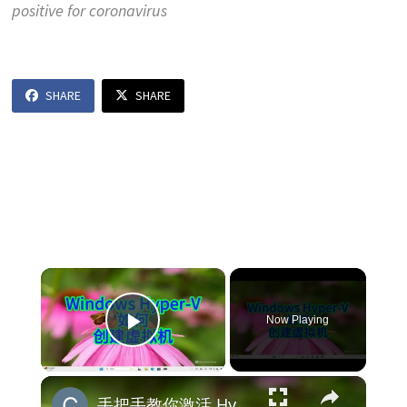
positive for coronavirus
SHARE
SHARE
×
Now Playing
Play Video
×
手把手教你激活 Hyper V 并安装 Windows 10 虚拟机