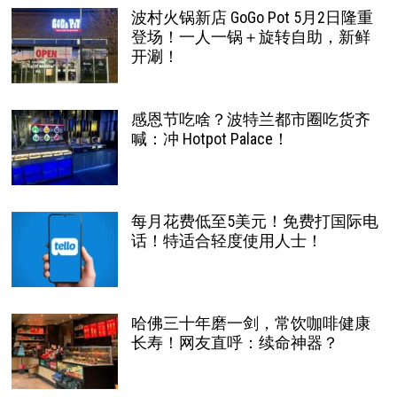
波村火锅新店 GoGo Pot 5月2日隆重
登场！一人一锅＋旋转自助，新鲜
开涮！
感恩节吃啥？波特兰都市圈吃货齐
喊：冲 Hotpot Palace！
每月花费低至5美元！免费打国际电
话！特适合轻度使用人士！
哈佛三十年磨一剑，常饮咖啡健康
长寿！网友直呼：续命神器？