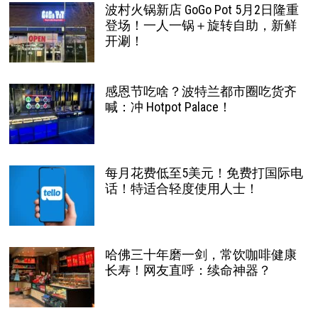
波村火锅新店 GoGo Pot 5月2日隆重
登场！一人一锅＋旋转自助，新鲜
开涮！
感恩节吃啥？波特兰都市圈吃货齐
喊：冲 Hotpot Palace！
每月花费低至5美元！免费打国际电
话！特适合轻度使用人士！
哈佛三十年磨一剑，常饮咖啡健康
长寿！网友直呼：续命神器？