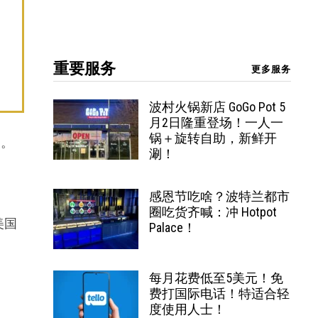
重要服务
更多服务
波村火锅新店 GoGo Pot 5
月2日隆重登场！一人一
锅＋旋转自助，新鲜开
趣。
涮！
。
感恩节吃啥？波特兰都市
圈吃货齐喊：冲 Hotpot
美国
Palace！
每月花费低至5美元！免
费打国际电话！特适合轻
度使用人士！