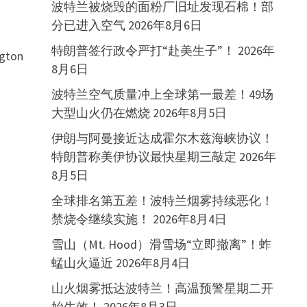
波特兰被烧毁的面粉厂旧址发现石棉！部
分已进入空气
2026年8月6日
特朗普签行政令严打“赴美生子”！
2026年
ngton
8月6日
波特兰空气质量冲上全球第一最差！49场
大型山火仍在燃烧
2026年8月5日
伊朗与阿曼接近达成霍尔木兹海峡协议！
特朗普称美伊协议最快星期三敲定
2026年
8月5日
全球排名第五差！波特兰烟雾持续恶化！
禁烧令继续实施！
2026年8月4日
雪山（Mt. Hood）滑雪场“立即撤离”！蚱
蜢山火逼近
2026年8月4日
山火烟雾抵达波特兰！高温预警星期二开
始生效！
2026年8月3日