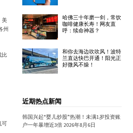
哈佛三十年磨一剑，常饮
。美
咖啡健康长寿！网友直
的各州
呼：续命神器？
和你去海边吹吹风！波特
成比
兰直达快巴开通！阳光正
好微风不燥！
近期热点新闻
韩国兴起“婴儿炒股”热潮！未满1岁投资账
机可
户一年暴增近3倍
2026年8月6日