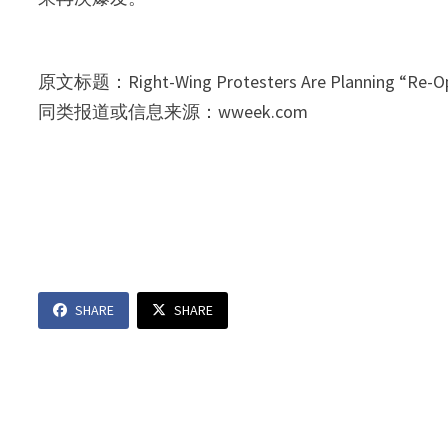
原文标题：Right-Wing Protesters Are Planning “Re-Open 
同类报道或信息来源：wweek.com
SHARE
SHARE