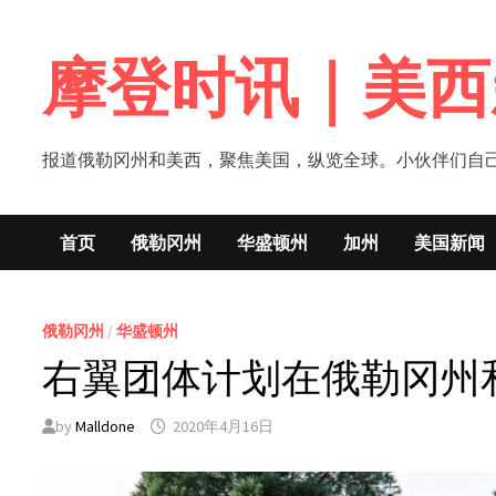
Skip
to
摩登时讯｜美西
content
报道俄勒冈州和美西，聚焦美国，纵览全球。小伙伴们自己的新闻媒体！网
首页
俄勒冈州
华盛顿州
加州
美国新闻
俄勒冈州
/
华盛顿州
右翼团体计划在俄勒冈州和
by
Malldone
2020年4月16日