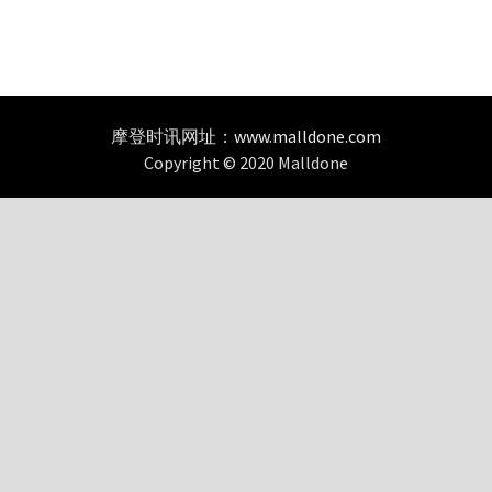
摩登时讯网址：
www.malldone.com
Copyright © 2020 Malldone