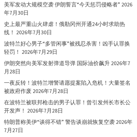
美军发动大规模空袭 伊朗誓言“今天惩罚侵略者”
2026
年7月30日
史上最严重山火肆虐！俄勒冈州开通24小时求助热
线！
2026年7月30日
波特兰好心男子“多管闲事”被残忍杀害！凶手认罪换
轻罚！
2026年7月29日
伊朗突然向美军发射弹道导弹 国际油价飙升
2026年7
月28日
一夜反转！波特兰增警请愿提案陷入危机！大量签名
被政府作废
2026年7月28日
在波特兰被联邦枪击的男子认罪！曾引发州长市长公
开发声！
2026年7月28日
特朗普称美伊“谈得不错” 警告谈崩就恢复空袭
2026年
7月27日