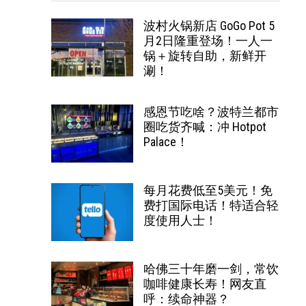
波村火锅新店 GoGo Pot 5
月2日隆重登场！一人一
锅＋旋转自助，新鲜开
涮！
感恩节吃啥？波特兰都市
圈吃货齐喊：冲 Hotpot
Palace！
每月花费低至5美元！免
费打国际电话！特适合轻
度使用人士！
哈佛三十年磨一剑，常饮
咖啡健康长寿！网友直
呼：续命神器？