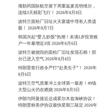
俄勒冈国际航空展下周重返麦克明维尔，
连续3天精彩飞行！
2026年8月8日
波特兰面粉厂旧址火灾废墟中埋有人类遗
骸！
2026年8月7日
韩国兴起“婴儿炒股”热潮！未满1岁投资账
户一年暴增近3倍
2026年8月6日
波特兰被烧毁的面粉厂旧址发现石棉！部
分已进入空气
2026年8月6日
特朗普签行政令严打“赴美生子”！
2026年
8月6日
波特兰空气质量冲上全球第一最差！49场
大型山火仍在燃烧
2026年8月5日
伊朗与阿曼接近达成霍尔木兹海峡协议！
特朗普称美伊协议最快星期三敲定
2026年