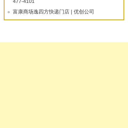
477-4101
富康商场逸四方快递门店 | 优创公司