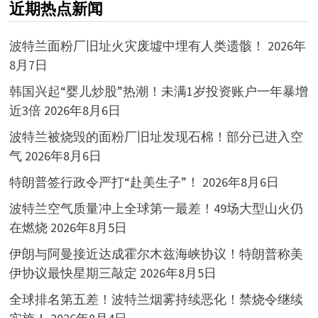
近期热点新闻
波特兰面粉厂旧址火灾废墟中埋有人类遗骸！
2026年
8月7日
韩国兴起“婴儿炒股”热潮！未满1岁投资账户一年暴增
近3倍
2026年8月6日
波特兰被烧毁的面粉厂旧址发现石棉！部分已进入空
气
2026年8月6日
特朗普签行政令严打“赴美生子”！
2026年8月6日
波特兰空气质量冲上全球第一最差！49场大型山火仍
在燃烧
2026年8月5日
伊朗与阿曼接近达成霍尔木兹海峡协议！特朗普称美
伊协议最快星期三敲定
2026年8月5日
全球排名第五差！波特兰烟雾持续恶化！禁烧令继续