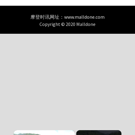
摩登时讯网址：
www.malldone.com
Copyright © 2020 Malldone
×