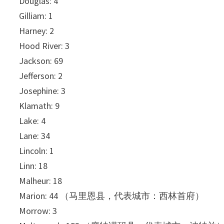
Douglas: 4
Gilliam: 1
Harney: 2
Hood River: 3
Jackson: 69
Jefferson: 2
Josephine: 3
Klamath: 9
Lake: 4
Lane: 34
Lincoln: 1
Linn: 18
Malheur: 18
Marion: 44 （马里恩县，代表城市：西林首府）
Morrow: 3