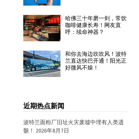
哈佛三十年磨一剑，常饮
咖啡健康长寿！网友直
呼：续命神器？
和你去海边吹吹风！波特
兰直达快巴开通！阳光正
好微风不燥！
近期热点新闻
波特兰面粉厂旧址火灾废墟中埋有人类遗
骸！
2026年8月7日