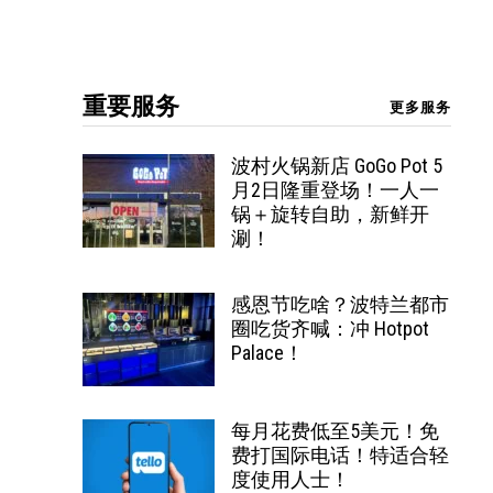
重要服务
更多服务
波村火锅新店 GoGo Pot 5
月2日隆重登场！一人一
锅＋旋转自助，新鲜开
涮！
感恩节吃啥？波特兰都市
圈吃货齐喊：冲 Hotpot
Palace！
每月花费低至5美元！免
费打国际电话！特适合轻
度使用人士！