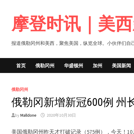
Skip
to
摩登时讯｜美西
content
报道俄勒冈州和美西，聚焦美国，纵览全球。小伙伴们自己的新闻媒体！网
首页
俄勒冈州
华盛顿州
加州
美国新闻
俄勒冈州
俄勒冈新增新冠600例 州
by
Malldone
2020年10月30日
美国俄勒冈州昨天才打破记录（575例），今天！10