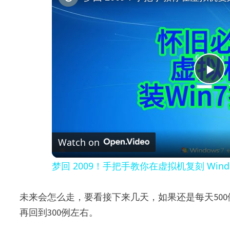
P
l
Watch on
a
梦回 2009！手把手教你在虚拟机复刻 Windo
y
未来会怎么走，要看接下来几天，如果还是每天50
V
再回到300例左右。