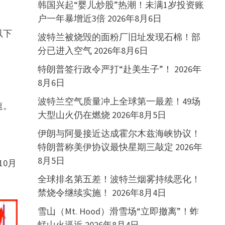
韩国兴起“婴儿炒股”热潮！未满1岁投资账
户一年暴增近3倍
2026年8月6日
以下
波特兰被烧毁的面粉厂旧址发现石棉！部
分已进入空气
2026年8月6日
特朗普签行政令严打“赴美生子”！
2026年
8月6日
波特兰空气质量冲上全球第一最差！49场
速。
大型山火仍在燃烧
2026年8月5日
伊朗与阿曼接近达成霍尔木兹海峡协议！
特朗普称美伊协议最快星期三敲定
2026年
8月5日
10月
全球排名第五差！波特兰烟雾持续恶化！
禁烧令继续实施！
2026年8月4日
雪山（Mt. Hood）滑雪场“立即撤离”！蚱
蜢山火逼近
2026年8月4日