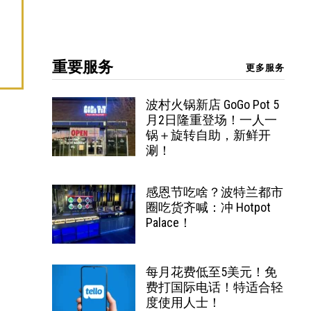
重要服务
更多服务
波村火锅新店 GoGo Pot 5
月2日隆重登场！一人一
锅＋旋转自助，新鲜开
涮！
感恩节吃啥？波特兰都市
圈吃货齐喊：冲 Hotpot
Palace！
每月花费低至5美元！免
费打国际电话！特适合轻
度使用人士！