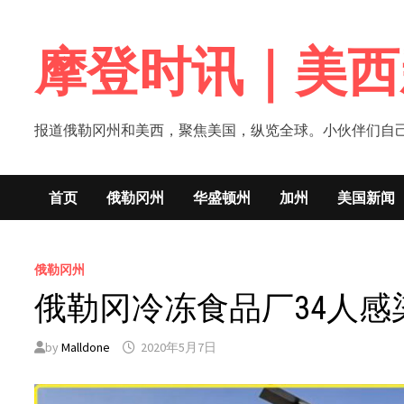
Skip
to
摩登时讯｜美西
content
报道俄勒冈州和美西，聚焦美国，纵览全球。小伙伴们自己的新闻媒体！网
首页
俄勒冈州
华盛顿州
加州
美国新闻
俄勒冈州
俄勒冈冷冻食品厂34人
by
Malldone
2020年5月7日