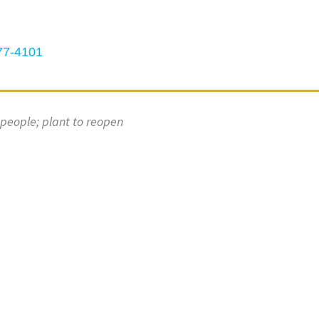
7-4101
ople; plant to reopen