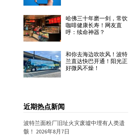
哈佛三十年磨一剑，常饮
咖啡健康长寿！网友直
呼：续命神器？
和你去海边吹吹风！波特
兰直达快巴开通！阳光正
好微风不燥！
近期热点新闻
波特兰面粉厂旧址火灾废墟中埋有人类遗
骸！
2026年8月7日