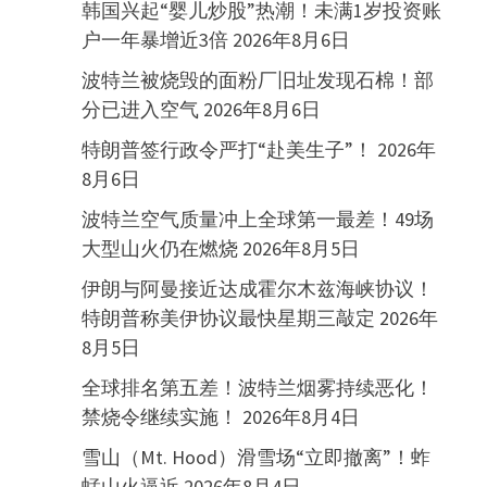
韩国兴起“婴儿炒股”热潮！未满1岁投资账
户一年暴增近3倍
2026年8月6日
波特兰被烧毁的面粉厂旧址发现石棉！部
分已进入空气
2026年8月6日
特朗普签行政令严打“赴美生子”！
2026年
8月6日
波特兰空气质量冲上全球第一最差！49场
大型山火仍在燃烧
2026年8月5日
伊朗与阿曼接近达成霍尔木兹海峡协议！
特朗普称美伊协议最快星期三敲定
2026年
8月5日
全球排名第五差！波特兰烟雾持续恶化！
禁烧令继续实施！
2026年8月4日
雪山（Mt. Hood）滑雪场“立即撤离”！蚱
蜢山火逼近
2026年8月4日