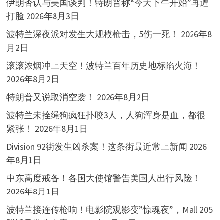
伊朗否认与美国谈判！特朗普称“今天下午开始”再遭
打脸
2026年8月3日
波特兰深夜派对发生大规模枪击，5伤一死！
2026年8
月2日
滚滚浓烟冲上天空！波特兰百年历史地标陷火海！
2026年8月2日
特朗普又说取消空袭！
2026年8月2日
波特兰未拴绳狗疯狂扑咬3人，人狗浑身是血，都很
紧张！
2026年8月1日
Division 92街发生凶杀案！这条街最近常上新闻
2026
年8月1日
中东高度戒备！各国大使馆警告美国人出行风险！
2026年8月1日
波特兰接连传枪响！电影院观影变”惊魂夜”，Mall 205