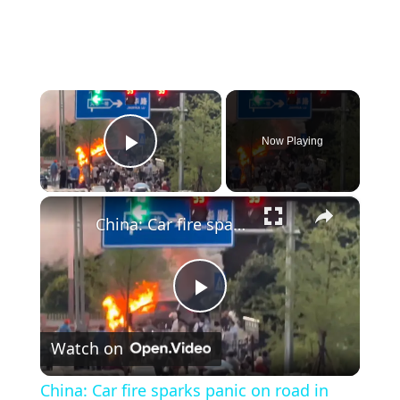
×
Now Playing
Play Video
×
China: Car fire sparks panic on road in China as burning SUV blocks traffic.
Play
Watch on
Video
China: Car fire sparks panic on road in