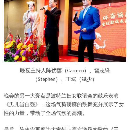
晚宴主持人陈优莲（Carmen）、雷志锋
（Stephen）、王斌（斌少）
晚会的另一大亮点是波特兰妇女联谊会的鼓乐表演
《男儿当自强》，这场气势磅礴的鼓舞充分展示了女
性的力量，带动了全场气氛的高潮。
最后，陈炎宏再度为大家献上高亢激昂的歌曲《天