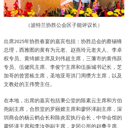
（波特兰协胜公会区子能评议长）
出席2025年协胜春宴的嘉宾包括：协胜总会的蔡锡锋
总理，西雅图的黄有为元老、赵燕玲元老夫人、李卓
权专员、黄绮媚主席及刘伟超主席，三藩市的黄伟跃
专员、伍健民主席、李俊宁主席和伍振城书记长，芝
加哥的曾贤栋主席，圣地亚哥洪门周缵方主席，以及
文教处的王伟赞主任。
在本地，出席的嘉宾包括秉公堂的陈素云主席和方伯
尧副主席，合胜堂的罗丽嫦主席和廖怀泽副主席，深
圳商会的杨云鹤会长和陈炎宏执行会长，中华会馆的
廖怀泽主席和李汝尧副主席，龙冈公所的赵叠主席、