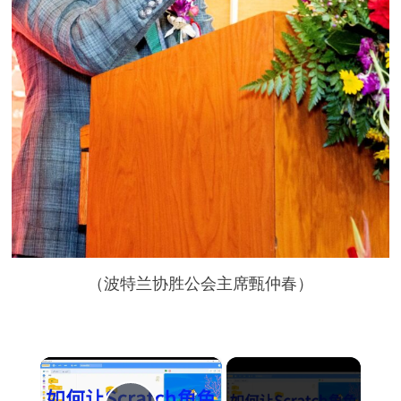
（波特兰协胜公会主席甄仲春）
×