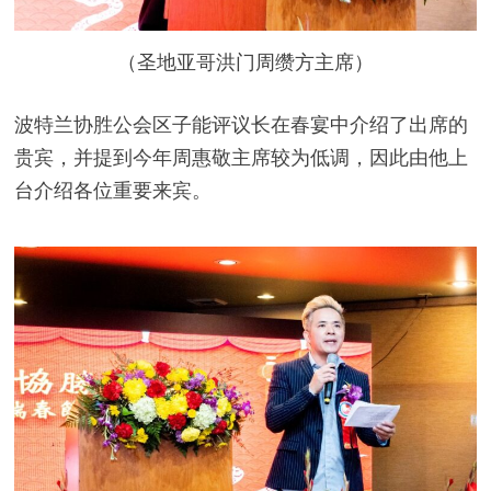
（圣地亚哥洪门周缵方主席）
波特兰协胜公会区子能评议长在春宴中介绍了出席的
贵宾，并提到今年周惠敬主席较为低调，因此由他上
台介绍各位重要来宾。