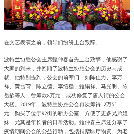
在文艺表演之前，领导们纷纷上台致辞。
波特兰协胜公会主席甄仲春首先上台致辞，他感谢了
大家的到来，并回顾了波特兰协胜公会的历史与成
就。他特别提到，公会的前辈们，如陈仕力、李万
祥、黄雪莺、陈立德、李绍稳、甄锡祥、马光明、陈
岳龄等人，曾筹款8万元，成功修复了唐人街的公会
大楼。2019年，波特兰协胜公会再次筹得12万5千
元，购买了位于92街的新办公室，方便了更多兄弟姐
妹，尤其是年长者的日常活动。甄仲春主席还分享了
疫情期间公会的公益行动，包括捐赠医疗物资、为老