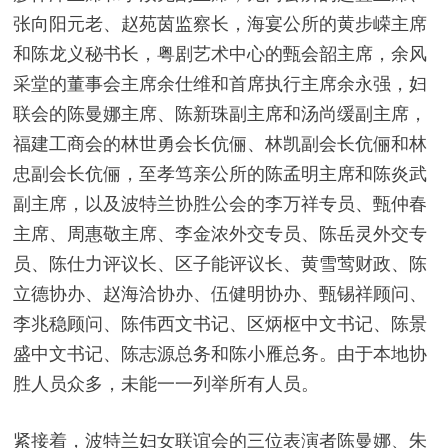
张向阳元老、赵苑茵监察长，海宴公所的黄步嵘主席
和陈龙义秘书长，粤剧艺术中心的甄会韶主席，余风
采堂的董事会主席余仕维和首席执行主席余永强，妇
联会的陈曼娜主席、陈新珠副主席和汤尚缓副主席，
福建工商会的林世勇会长伉俪、林凯副会长伉俪和林
忠副会长伉俪，至孝笃亲公所的陈孟明主席和陈炎武
副主席，以及波特兰协胜公会的李万祥专员、甄仲春
主席、周惠敬主席、李金浓外交专员、陈岳灵外交专
员、陈仕力评议长、区子能评议长、黄雪莺财政、陈
立德协办、赵海洽协办、伍健明协办、甄锡祥顾问、
李兆稳顾问、陈伟西文书记、区炳枢中文书记、陈景
盛中文书记、陈志源总务和陈小雁总务。由于本地协
胜人员众多，未能一一列举所有人员。
紧接着，波特兰妇女联谊会的三位表演者陈曼娜、朱