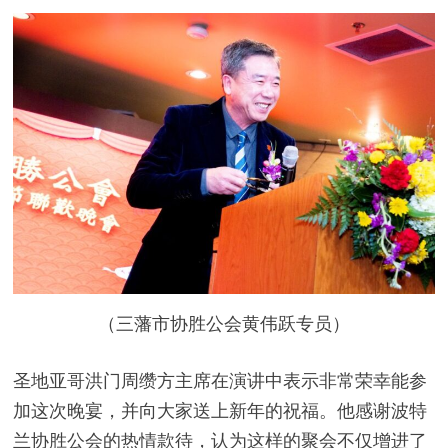
（三藩市协胜公会黄伟跃专员）
圣地亚哥洪门周缵方主席在演讲中表示非常荣幸能参
加这次晚宴，并向大家送上新年的祝福。他感谢波特
兰协胜公会的热情款待，认为这样的聚会不仅增进了