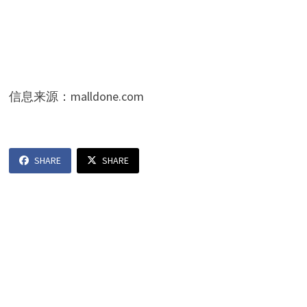
信息来源：malldone.com
SHARE
SHARE