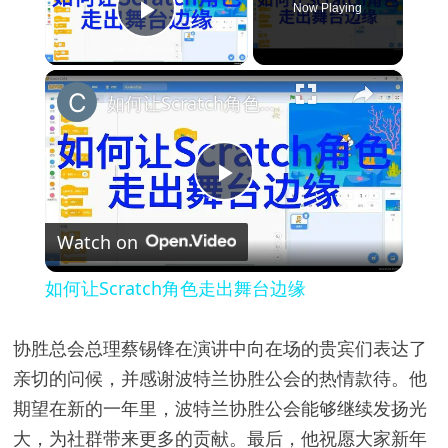
Now Playing
Play Video
×
如何让Scratch角色走出舞台边缘
P
Watch on
l
如何让Scratch角色走出舞台边缘
a
协胜总会总理蔡锡锋在演讲中向在场的贵宾们表达了
y
亲切的问候，并感谢波特兰协胜公会的热情款待。他
期望在新的一年里，波特兰协胜公会能够继续发扬光
V
大，为社群带来更多的贡献。最后，他祝愿大家新年