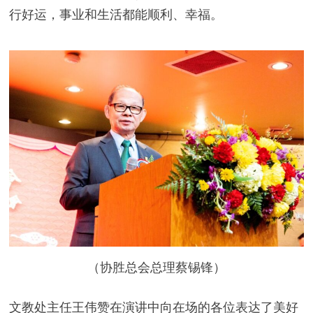
行好运，事业和生活都能顺利、幸福。
i
d
e
o
（协胜总会总理蔡锡锋）
文教处主任王伟赞在演讲中向在场的各位表达了美好