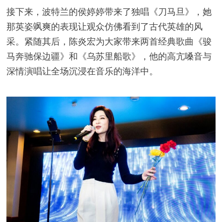
接下来，波特兰的侯婷婷带来了独唱《刀马旦》，她
那英姿飒爽的表现让观众仿佛看到了古代英雄的风
采。紧随其后，陈炎宏为大家带来两首经典歌曲《骏
马奔驰保边疆》和《乌苏里船歌》，他的高亢嗓音与
深情演唱让全场沉浸在音乐的海洋中。