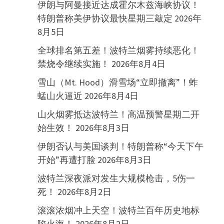
伊朗与阿曼接近达成霍尔木兹海峡协议！
特朗普称美伊协议最快星期三敲定
2026年
8月5日
全球排名第五差！波特兰烟雾持续恶化！
禁烧令继续实施！
2026年8月4日
雪山（Mt. Hood）滑雪场“立即撤离”！蚱
蜢山火逼近
2026年8月4日
山火烟雾抵达波特兰！高温预警星期二开
始生效！
2026年8月3日
伊朗否认与美国谈判！特朗普称“今天下午
开始”再遭打脸
2026年8月3日
波特兰深夜派对发生大规模枪击，5伤一
死！
2026年8月2日
滚滚浓烟冲上天空！波特兰百年历史地标
陷火海！
2026年8月2日