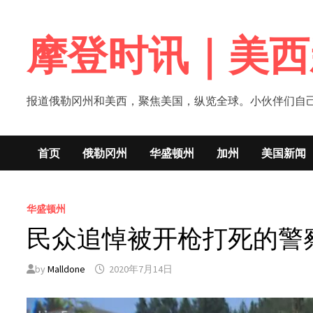
Skip
to
摩登时讯｜美西
content
报道俄勒冈州和美西，聚焦美国，纵览全球。小伙伴们自己的新闻媒体！网
首页
俄勒冈州
华盛顿州
加州
美国新闻
华盛顿州
民众追悼被开枪打死的警
by
Malldone
2020年7月14日