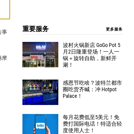
重要服务
更多服务
击事
波村火锅新店 GoGo Pot 5
月2日隆重登场！一人一
辆摩
锅＋旋转自助，新鲜开
涮！
感恩节吃啥？波特兰都市
圈吃货齐喊：冲 Hotpot
Palace！
每月花费低至5美元！免
费打国际电话！特适合轻
度使用人士！