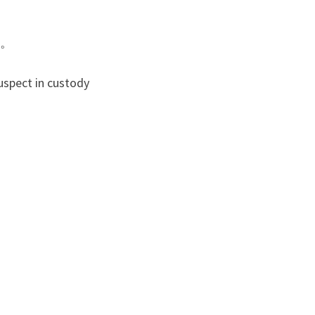
悼。
spect in custody