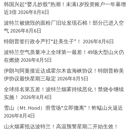
韩国兴起“婴儿炒股”热潮！未满1岁投资账户一年暴增
近3倍
2026年8月6日
波特兰被烧毁的面粉厂旧址发现石棉！部分已进入空
气
2026年8月6日
特朗普签行政令严打“赴美生子”！
2026年8月6日
波特兰空气质量冲上全球第一最差！49场大型山火仍
在燃烧
2026年8月5日
伊朗与阿曼接近达成霍尔木兹海峡协议！特朗普称美
伊协议最快星期三敲定
2026年8月5日
全球排名第五差！波特兰烟雾持续恶化！禁烧令继续
实施！
2026年8月4日
雪山（Mt. Hood）滑雪场“立即撤离”！蚱蜢山火逼近
2026年8月4日
山火烟雾抵达波特兰！高温预警星期二开始生效！