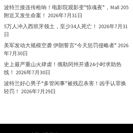
波特兰接连传枪响！电影院观影变”惊魂夜”，Mall 205
附近又发生命案！
2026年7月31日
5万人冲入西班牙领土，至少34人死亡！
2026年7月31
日
美军发动大规模空袭 伊朗誓言“今天惩罚侵略者”
2026
年7月30日
史上最严重山火肆虐！俄勒冈州开通24小时求助热
线！
2026年7月30日
波特兰好心男子“多管闲事”被残忍杀害！凶手认罪换
轻罚！
2026年7月29日