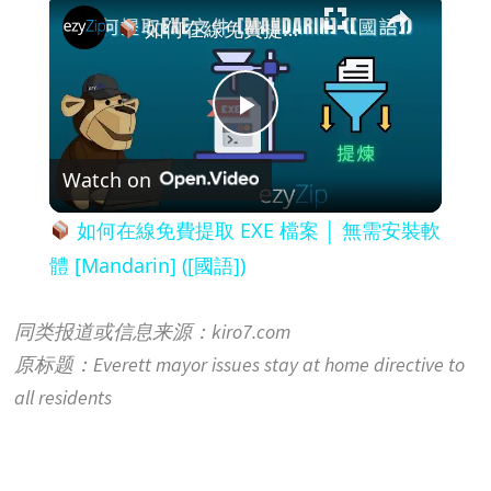
×
如何在線免費提取 EXE 檔案 │ 無需安裝軟體 [Mandarin] ([國語])
P
Watch on
l
如何在線免費提取 EXE 檔案 │ 無需安裝軟
a
體 [Mandarin] ([國語])
y
同类报道或信息来源：kiro7.com
原标题：Everett mayor issues stay at home directive to
V
all residents
i