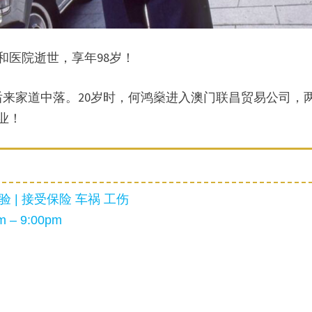
养和医院逝世，享年98岁！
，后来家道中落。20岁时，何鸿燊进入澳门联昌贸易公司，
业！
 | 接受保险 车祸 工伤
 – 9:00pm