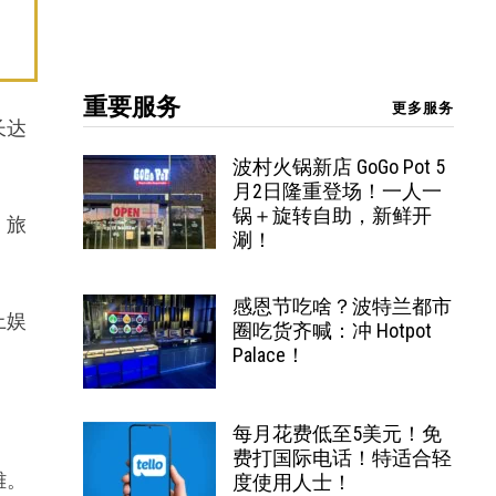
重要服务
更多服务
长达
波村火锅新店 GoGo Pot 5
月2日隆重登场！一人一
锅＋旋转自助，新鲜开
、旅
涮！
感恩节吃啥？波特兰都市
上娱
圈吃货齐喊：冲 Hotpot
Palace！
每月花费低至5美元！免
费打国际电话！特适合轻
雄。
度使用人士！