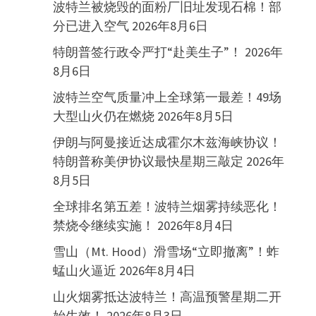
波特兰被烧毁的面粉厂旧址发现石棉！部
分已进入空气
2026年8月6日
特朗普签行政令严打“赴美生子”！
2026年
8月6日
波特兰空气质量冲上全球第一最差！49场
大型山火仍在燃烧
2026年8月5日
伊朗与阿曼接近达成霍尔木兹海峡协议！
特朗普称美伊协议最快星期三敲定
2026年
8月5日
全球排名第五差！波特兰烟雾持续恶化！
禁烧令继续实施！
2026年8月4日
雪山（Mt. Hood）滑雪场“立即撤离”！蚱
蜢山火逼近
2026年8月4日
山火烟雾抵达波特兰！高温预警星期二开
始生效！
2026年8月3日