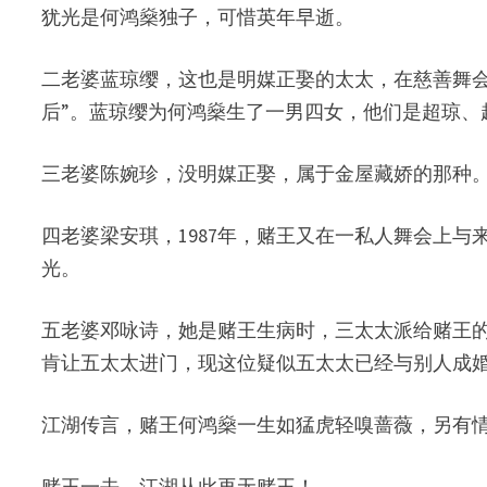
犹光是何鸿燊独子，可惜英年早逝。
二老婆蓝琼缨，这也是明媒正娶的太太，在慈善舞会
后”。蓝琼缨为何鸿燊生了一男四女，他们是超琼、
三老婆陈婉珍，没明媒正娶，属于金屋藏娇的那种
四老婆梁安琪，1987年，赌王又在一私人舞会上与
光。
五老婆邓咏诗，她是赌王生病时，三太太派给赌王
肯让五太太进门，现这位疑似五太太已经与别人成
江湖传言，赌王何鸿燊一生如猛虎轻嗅蔷薇，另有
赌王一去，江湖从此再无赌王！