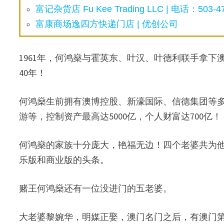
富记杂货店 Fu Kee Trading LLC | 电话：503-47
富康商场逸四方快递门店 | 优创公司
1961年，何鸿燊与霍英东、叶汉、叶德利联手拿
40年！
何鸿燊生前拥有澳博控股、新濠国际、信德集团等
游等，控制资产最高达5000亿，个人财富达700亿！
何鸿燊的家族十分庞大，艳福无边！四个老婆共为
乐版和商业版的头条。
赌王何鸿燊还有一位没进门的五老婆。
大老婆黎婉华，明媒正娶，澳门名门之后，有澳门