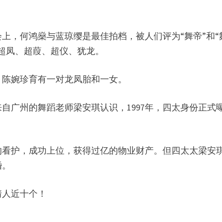
上，何鸿燊与蓝琼缨是最佳拍档，被人们评为“舞帝”和“
超凤、超葭、超仪、犹龙。
。陈婉珍育有一对龙凤胎和一女。
来自广州的舞蹈老师梁安琪认识，1997年，四太身份正式
的看护，成功上位，获得过亿的物业财产。但四太太梁安
婚。
情人近十个！