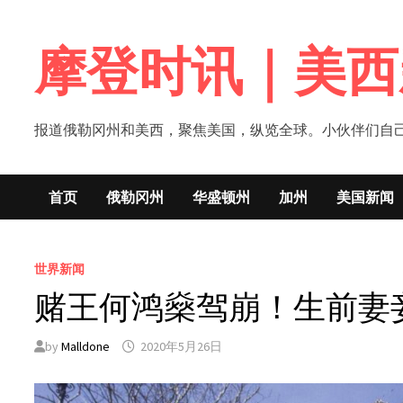
Skip
to
摩登时讯｜美西
content
报道俄勒冈州和美西，聚焦美国，纵览全球。小伙伴们自己的新闻媒体！网
首页
俄勒冈州
华盛顿州
加州
美国新闻
世界新闻
赌王何鸿燊驾崩！生前妻
by
Malldone
2020年5月26日