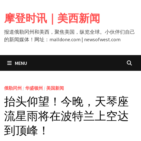
Skip
to
摩登时讯｜美西新闻
content
报道俄勒冈州和美西，聚焦美国，纵览全球。小伙伴们自己
的新闻媒体！网址：malldone.com | newsofwest.com
MENU
俄勒冈州
/
华盛顿州
/
美国新闻
抬头仰望！今晚，天琴座
流星雨将在波特兰上空达
到顶峰！