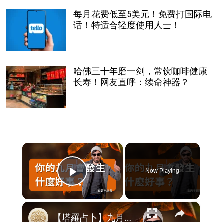
每月花费低至5美元！免费打国际电
话！特适合轻度使用人士！
哈佛三十年磨一剑，常饮咖啡健康
长寿！网友直呼：续命神器？
×
Now Playing
Play Video
×
【塔羅占卜】九月即將迎來的好運是什麼？｜生活轉機與療癒指引｜家思宇塔羅