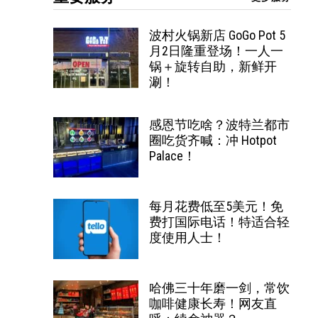
波村火锅新店 GoGo Pot 5
月2日隆重登场！一人一
锅＋旋转自助，新鲜开
涮！
感恩节吃啥？波特兰都市
圈吃货齐喊：冲 Hotpot
Palace！
每月花费低至5美元！免
费打国际电话！特适合轻
度使用人士！
哈佛三十年磨一剑，常饮
咖啡健康长寿！网友直