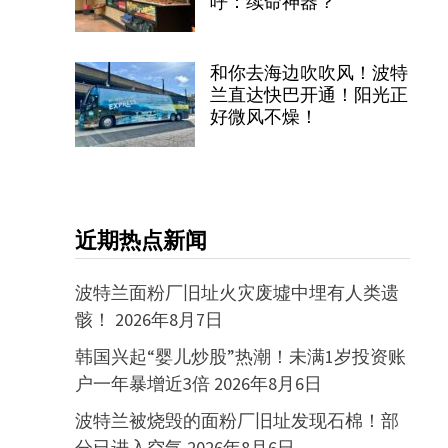
呼：续命神器？
和你去海边吹吹风！波特
兰直达快巴开通！阳光正
好微风不燥！
近期热点新闻
波特兰面粉厂旧址火灾废墟中埋有人类遗
骸！
2026年8月7日
韩国兴起“婴儿炒股”热潮！未满1岁投资账
户一年暴增近3倍
2026年8月6日
波特兰被烧毁的面粉厂旧址发现石棉！部
分已进入空气
2026年8月6日