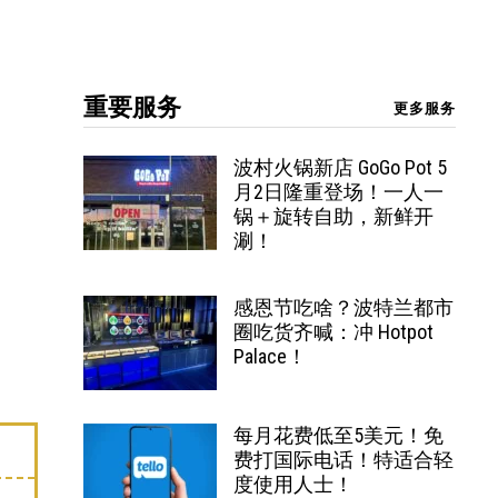
重要服务
更多服务
波村火锅新店 GoGo Pot 5
月2日隆重登场！一人一
锅＋旋转自助，新鲜开
涮！
感恩节吃啥？波特兰都市
圈吃货齐喊：冲 Hotpot
Palace！
每月花费低至5美元！免
费打国际电话！特适合轻
度使用人士！