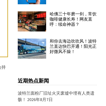
哈佛三十年磨一剑，常饮
咖啡健康长寿！网友直
呼：续命神器？
和你去海边吹吹风！波特
兰直达快巴开通！阳光正
好微风不燥！
会持
近期热点新闻
波特兰面粉厂旧址火灾废墟中埋有人类遗
骸！
2026年8月7日