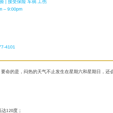
 | 接受保险 车祸 工伤
d
 – 9:00pm
e
o
7-4101
。要命的是，闷热的天气不止发生在星期六和星期日，还
高达120度；