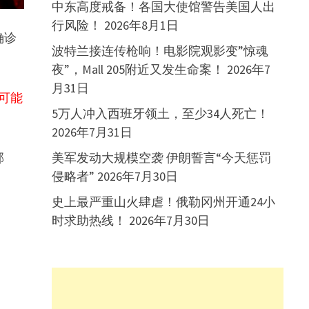
中东高度戒备！各国大使馆警告美国人出
行风险！
2026年8月1日
确诊
波特兰接连传枪响！电影院观影变”惊魂
夜”，Mall 205附近又发生命案！
2026年7
月31日
可能
5万人冲入西班牙领土，至少34人死亡！
2026年7月31日
邻
美军发动大规模空袭 伊朗誓言“今天惩罚
侵略者”
2026年7月30日
史上最严重山火肆虐！俄勒冈州开通24小
时求助热线！
2026年7月30日