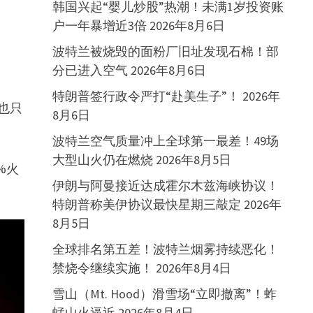
韩国兴起“婴儿炒股”热潮！未满1岁投资账
户一年暴增近3倍
2026年8月6日
波特兰被烧毁的面粉厂旧址发现石棉！部
分已进入空气
2026年8月6日
特朗普签行政令严打“赴美生子”！
2026年
额也只
8月6日
波特兰空气质量冲上全球第一最差！49场
大型山火仍在燃烧
2026年8月5日
%火
伊朗与阿曼接近达成霍尔木兹海峡协议！
特朗普称美伊协议最快星期三敲定
2026年
8月5日
全球排名第五差！波特兰烟雾持续恶化！
禁烧令继续实施！
2026年8月4日
雪山（Mt. Hood）滑雪场“立即撤离”！蚱
蜢山火逼近
2026年8月4日