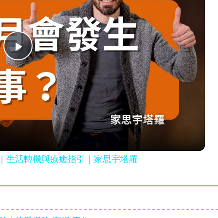
P
l
a
y
｜生活轉機與療癒指引｜家思宇塔羅
V
i