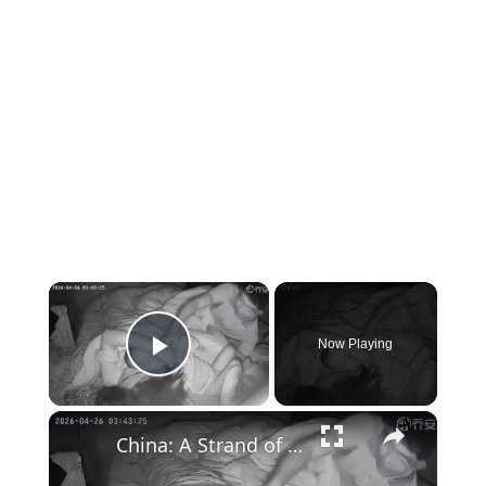
×
Now Playing
Play Video
×
China: A Strand of Hair Almost Took a Child's Life.