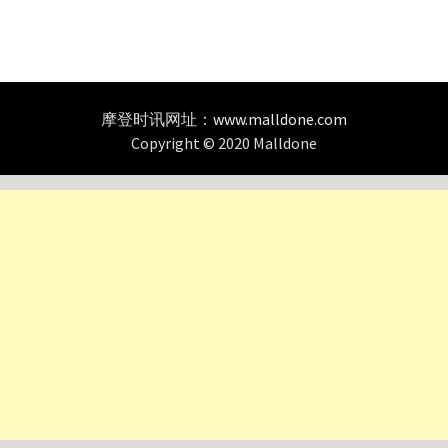
摩登时讯网址：
www.malldone.com
Copyright © 2020 Malldone