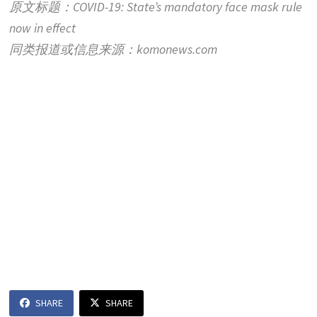
原文标题：COVID-19: State’s mandatory face mask rule
now in effect
同类报道或信息来源：komonews.com
SHARE
SHARE