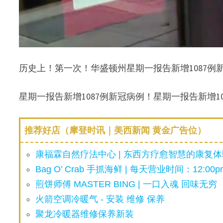
历史上！第一次！华盛顿州星期一报告新增1087例
星期一报告新增1087例新冠病例！星期一报告新增
推荐好店（摩登时讯｜美西新闻 黄金广告位）
康福霖自然疗法中心 | 东西方疗愈智慧的康复体验
Bag O’ Crab 手抓海鲜 | 每天营业时间：12:00pm
煎饼师傅 MASTER BING | 一口入魂 回味无穷
火箭空调冷暖气 - 安装 维修 保养
聚龙冷暖器维修保养新装