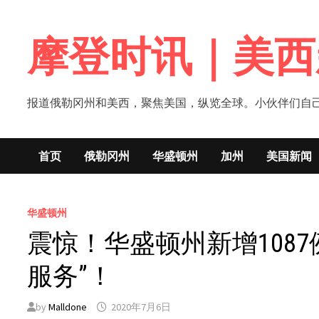
Skip
to
摩登时讯｜美西
content
报道俄勒冈州和美西，聚焦美国，纵览全球。小伙伴们自己的新闻媒体！网
首页
俄勒冈州
华盛顿州
加州
美国新闻
华盛顿州
震惊！华盛顿州新增108
服务”！
by
Malldone
2020年7月6日