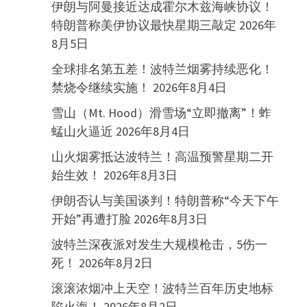
伊朗与阿曼接近达成霍尔木兹海峡协议！
特朗普称美伊协议最快星期三敲定
2026年
8月5日
全球排名第五差！波特兰烟雾持续恶化！
禁烧令继续实施！
2026年8月4日
雪山（Mt. Hood）滑雪场“立即撤离”！蚱
蜢山火逼近
2026年8月4日
山火烟雾抵达波特兰！高温预警星期二开
始生效！
2026年8月3日
伊朗否认与美国谈判！特朗普称“今天下午
开始”再遭打脸
2026年8月3日
波特兰深夜派对发生大规模枪击，5伤一
死！
2026年8月2日
滚滚浓烟冲上天空！波特兰百年历史地标
陷火海！
2026年8月2日