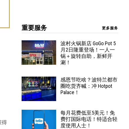
重要服务
更多服务
波村火锅新店 GoGo Pot 5
月2日隆重登场！一人一
锅＋旋转自助，新鲜开
涮！
感恩节吃啥？波特兰都市
圈吃货齐喊：冲 Hotpot
Palace！
每月花费低至5美元！免
费打国际电话！特适合轻
获得
度使用人士！