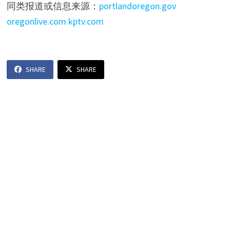
同类报道或信息来源：
portlandoregon.gov
oregonlive.com
kptv.com
SHARE
SHARE