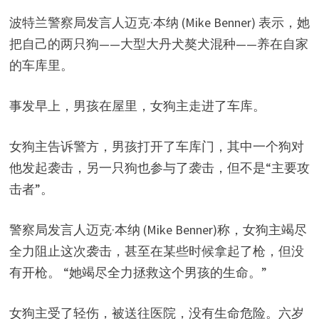
d
波特兰警察局发言人迈克·本纳 (Mike Benner) 表示，她
e
把自己的两只狗——大型大丹犬獒犬混种——养在自家
的车库里。
o
事发早上，男孩在屋里，女狗主走进了车库。
女狗主告诉警方，男孩打开了车库门，其中一个狗对
他发起袭击，另一只狗也参与了袭击，但不是“主要攻
击者”。
警察局发言人迈克·本纳 (Mike Benner)称，女狗主竭尽
全力阻止这次袭击，甚至在某些时候拿起了枪，但没
有开枪。 “她竭尽全力拯救这个男孩的生命。”
女狗主受了轻伤，被送往医院，没有生命危险。六岁