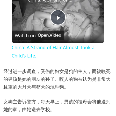
P
Watch on
l
China: A Strand of Hair Almost Took a
a
Child's Life.
y
经过进一步调查，受伤的妇女是狗的主人，而被咬死
的男孩是她的朋友的孙子。咬人的狗被认为是非常大
V
且重的大丹犬与獒犬的混种狗。
i
女狗主告诉警方，每天早上，男孩的祖母会将他送到
她的家，由她送去学校。