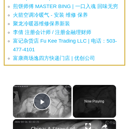
煎饼师傅 MASTER BING | 一口入魂 回味无穷
火箭空调冷暖气 - 安装 维修 保养
聚龙冷暖器维修保养新装
李倩 注册会计师 / 注册金融理财师
富记杂货店 Fu Kee Trading LLC | 电话：503-
477-4101
富康商场逸四方快递门店 | 优创公司
×
Now Playing
Play Video
×
China: A Strand of Hair Almost Took a Child's Life.