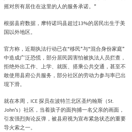
y
摇对所有居住在这里的人的服务承诺。”
V
根据县府数据，摩特诺玛县超过13%的居民出生于美
国以外地区。
i
官方称，近期执法行动已在“移民”与“混合身份家庭”
中造成广泛恐慌，部分居民因害怕被执法人员拦查，
d
拒绝外出工作、上学、就医、搭乘公共交通，甚至不
敢使用县府公共服务，部分社区的劳动力参与率已出
e
现下滑。
o
就在本周，ICE 探员在波特兰北区圣约翰斯（St.
John’s）社区，当着孩子的面拘捕一名父亲的画面，
引发强烈舆论反弹，被县府视为宣布紧急状态的重要
导火索之一。