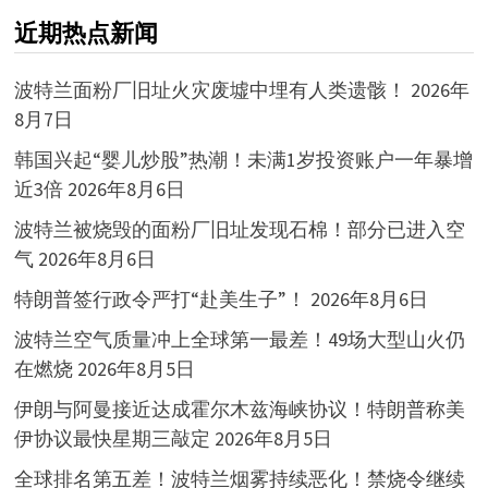
近期热点新闻
波特兰面粉厂旧址火灾废墟中埋有人类遗骸！
2026年
8月7日
韩国兴起“婴儿炒股”热潮！未满1岁投资账户一年暴增
近3倍
2026年8月6日
波特兰被烧毁的面粉厂旧址发现石棉！部分已进入空
气
2026年8月6日
特朗普签行政令严打“赴美生子”！
2026年8月6日
波特兰空气质量冲上全球第一最差！49场大型山火仍
在燃烧
2026年8月5日
伊朗与阿曼接近达成霍尔木兹海峡协议！特朗普称美
伊协议最快星期三敲定
2026年8月5日
全球排名第五差！波特兰烟雾持续恶化！禁烧令继续