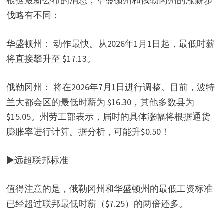
y
根据最新公布的消息，华盛顿州和俄勒冈州的涨薪步
伐略有不同：
V
华盛顿州： 动作最快。从2026年1月1日起，最低时薪
i
将直接攀升至 $17.13。
d
俄勒冈州： 将在2026年7月1日进行调整。目前，波特
兰大都会区的最低时薪为 $16.30，其他多数县为
e
$15.05。州劳工部表示，届时的具体涨幅将根据通货
膨胀率进行计算。据分析，可能升$0.50！
o
▶远超联邦标准
值得注意的是，俄勒冈州和华盛顿州的最低工资标准
已经超过联邦最低时薪（$7.25）的两倍还多。