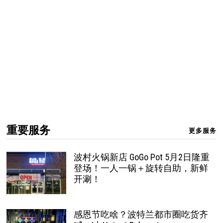
重要服务
更多服务
波村火锅新店 GoGo Pot 5月2日隆重
登场！一人一锅＋旋转自助，新鲜
开涮！
感恩节吃啥？波特兰都市圈吃货齐