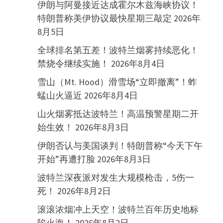
伊朗与阿曼接近达成霍尔木兹海峡协议！
特朗普称美伊协议最快星期三敲定
2026年
8月5日
全球排名第五差！波特兰烟雾持续恶化！
禁烧令继续实施！
2026年8月4日
雪山（Mt. Hood）滑雪场“立即撤离”！蚱
蜢山火逼近
2026年8月4日
山火烟雾抵达波特兰！高温预警星期二开
始生效！
2026年8月3日
伊朗否认与美国谈判！特朗普称“今天下午
开始”再遭打脸
2026年8月3日
波特兰深夜派对发生大规模枪击，5伤一
死！
2026年8月2日
滚滚浓烟冲上天空！波特兰百年历史地标
陷火海！
2026年8月2日