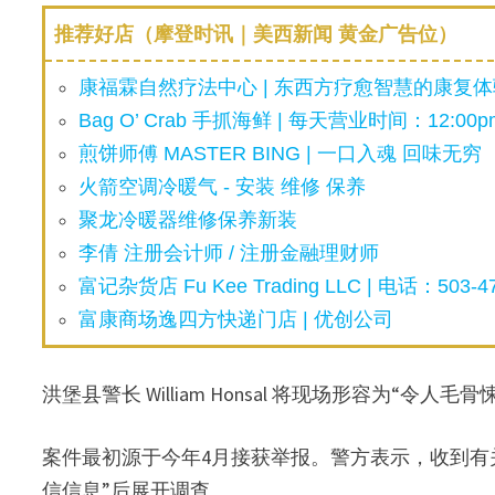
推荐好店（摩登时讯｜美西新闻 黄金广告位）
康福霖自然疗法中心 | 东西方疗愈智慧的康复体验
Bag O’ Crab 手抓海鲜 | 每天营业时间：12:00pm
煎饼师傅 MASTER BING | 一口入魂 回味无穷
火箭空调冷暖气 - 安装 维修 保养
聚龙冷暖器维修保养新装
李倩 注册会计师 / 注册金融理财师
富记杂货店 Fu Kee Trading LLC | 电话：503-47
富康商场逸四方快递门店 | 优创公司
洪堡县警长 William Honsal 将现场形容为“令人毛骨悚然
案件最初源于今年4月接获举报。警方表示，收到有
信信息”后展开调查。