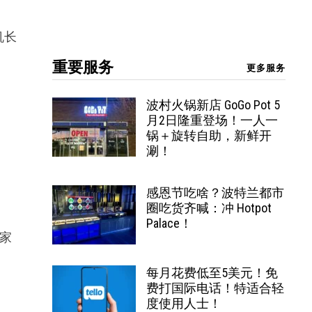
机长
重要服务
更多服务
波村火锅新店 GoGo Pot 5
月2日隆重登场！一人一
锅＋旋转自助，新鲜开
涮！
感恩节吃啥？波特兰都市
圈吃货齐喊：冲 Hotpot
Palace！
这家
每月花费低至5美元！免
费打国际电话！特适合轻
度使用人士！