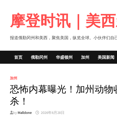
Skip
to
摩登时讯｜美西
content
报道俄勒冈州和美西，聚焦美国，纵览全球。小伙伴们自己的新闻媒体！网
首页
俄勒冈州
华盛顿州
加州
美国新闻
加州
恐怖内幕曝光！加州动物收
杀！
by
Malldone
2026年6月28日