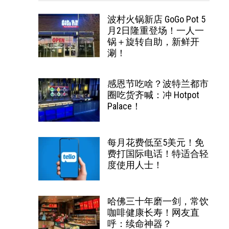
波村火锅新店 GoGo Pot 5
月2日隆重登场！一人一
锅＋旋转自助，新鲜开
涮！
感恩节吃啥？波特兰都市
圈吃货齐喊：冲 Hotpot
Palace！
每月花费低至5美元！免
费打国际电话！特适合轻
度使用人士！
哈佛三十年磨一剑，常饮
咖啡健康长寿！网友直
呼：续命神器？