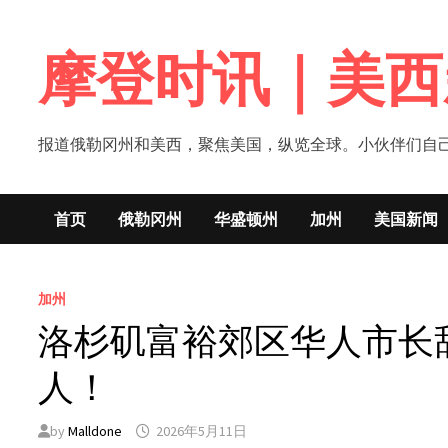
Skip
to
摩登时讯｜美西
content
报道俄勒冈州和美西，聚焦美国，纵览全球。小伙伴们自己的新闻媒体！网
首页
俄勒冈州
华盛顿州
加州
美国新闻
加州
洛杉矶富裕郊区华人市长
人！
by
Malldone
2026年5月11日