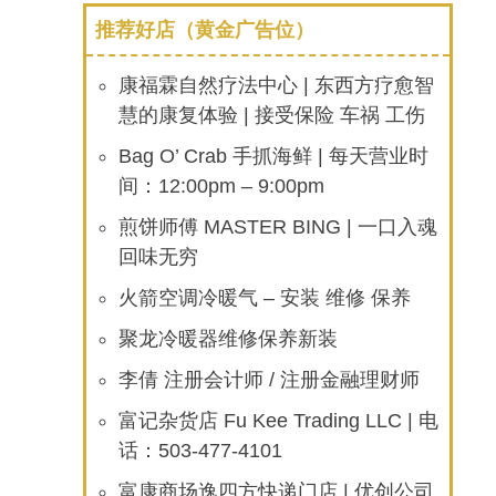
推荐好店（黄金广告位）
康福霖自然疗法中心 | 东西方疗愈智
慧的康复体验 | 接受保险 车祸 工伤
Bag O’ Crab 手抓海鲜 | 每天营业时
间：12:00pm – 9:00pm
煎饼师傅 MASTER BING | 一口入魂
回味无穷
火箭空调冷暖气 – 安装 维修 保养
聚龙冷暖器维修保养新装
李倩 注册会计师 / 注册金融理财师
富记杂货店 Fu Kee Trading LLC | 电
话：503-477-4101
富康商场逸四方快递门店 | 优创公司