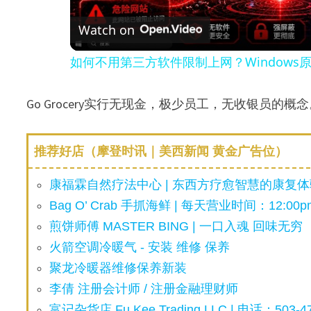
Watch on
a
如何不用第三方软件限制上网？Windows
y
Go Grocery实行无现金，极少员工，无收银员
V
推荐好店（摩登时讯｜美西新闻 黄金广告位）
i
康福霖自然疗法中心 | 东西方疗愈智慧的康复体验
d
Bag O’ Crab 手抓海鲜 | 每天营业时间：12:00pm
煎饼师傅 MASTER BING | 一口入魂 回味无穷
e
火箭空调冷暖气 - 安装 维修 保养
聚龙冷暖器维修保养新装
o
李倩 注册会计师 / 注册金融理财师
富记杂货店 Fu Kee Trading LLC | 电话：503-47