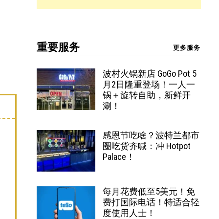
重要服务
更多服务
波村火锅新店 GoGo Pot 5
月2日隆重登场！一人一
锅＋旋转自助，新鲜开
涮！
感恩节吃啥？波特兰都市
圈吃货齐喊：冲 Hotpot
Palace！
每月花费低至5美元！免
费打国际电话！特适合轻
度使用人士！