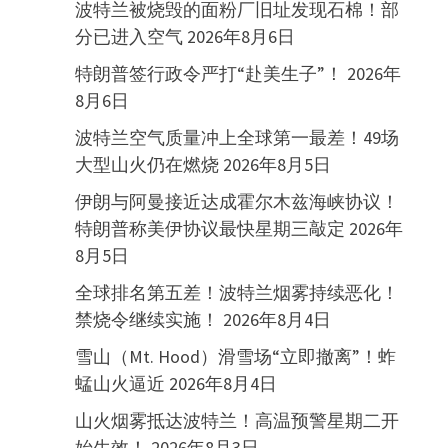
波特兰被烧毁的面粉厂旧址发现石棉！部
分已进入空气
2026年8月6日
特朗普签行政令严打“赴美生子”！
2026年
8月6日
波特兰空气质量冲上全球第一最差！49场
大型山火仍在燃烧
2026年8月5日
伊朗与阿曼接近达成霍尔木兹海峡协议！
特朗普称美伊协议最快星期三敲定
2026年
8月5日
全球排名第五差！波特兰烟雾持续恶化！
禁烧令继续实施！
2026年8月4日
雪山（Mt. Hood）滑雪场“立即撤离”！蚱
蜢山火逼近
2026年8月4日
山火烟雾抵达波特兰！高温预警星期二开
始生效！
2026年8月3日