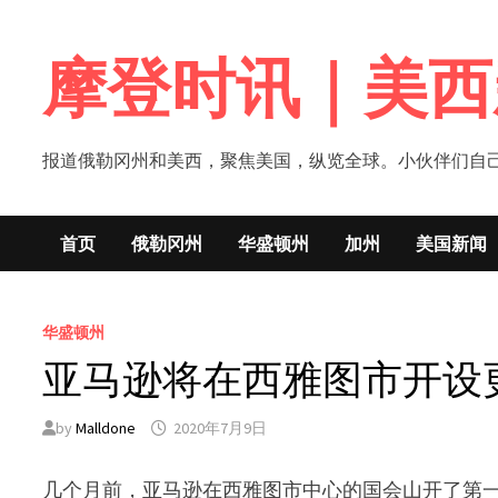
Skip
to
摩登时讯｜美西
content
报道俄勒冈州和美西，聚焦美国，纵览全球。小伙伴们自己的新闻媒体！网
首页
俄勒冈州
华盛顿州
加州
美国新闻
华盛顿州
亚马逊将在西雅图市开设
by
Malldone
2020年7月9日
几个月前，亚马逊在西雅图市中心的国会山开了第一间 