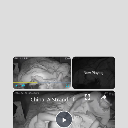
×
Now Playing
×
Play
Unmute
Fullscreen
China: A Strand of Hair Almost Took a Child's Life.