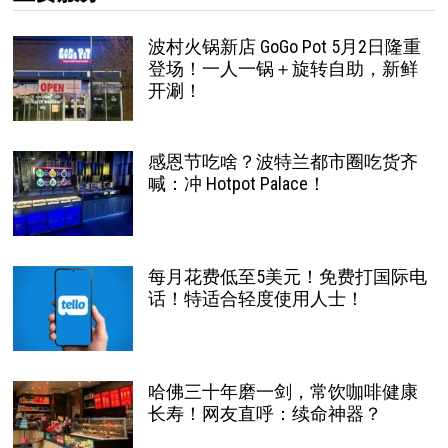
波村火锅新店 GoGo Pot 5月2日隆重
登场！一人一锅＋旋转自助，新鲜
开涮！
感恩节吃啥？波特兰都市圈吃货齐
喊：冲 Hotpot Palace！
每月花费低至5美元！免费打国际电
话！特适合轻度使用人士！
哈佛三十年磨一剑，常饮咖啡健康
长寿！网友直呼：续命神器？