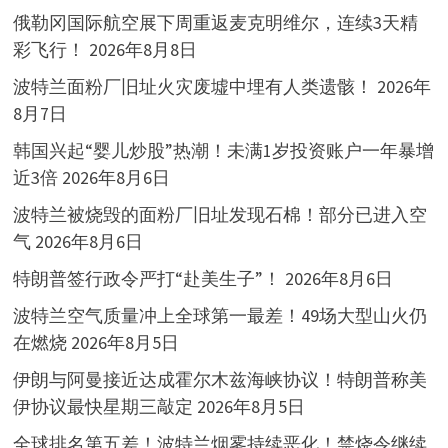
俄勒冈国际航空展下周重返麦克明维尔，连续3天精
彩飞行！
2026年8月8日
波特兰面粉厂旧址火灾废墟中埋有人类遗骸！
2026年
8月7日
韩国兴起“婴儿炒股”热潮！未满1岁投资账户一年暴增
近3倍
2026年8月6日
波特兰被烧毁的面粉厂旧址发现石棉！部分已进入空
气
2026年8月6日
特朗普签行政令严打“赴美生子”！
2026年8月6日
波特兰空气质量冲上全球第一最差！49场大型山火仍
在燃烧
2026年8月5日
伊朗与阿曼接近达成霍尔木兹海峡协议！特朗普称美
伊协议最快星期三敲定
2026年8月5日
全球排名第五差！波特兰烟雾持续恶化！禁烧令继续