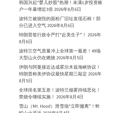
韩国兴起“婴儿炒股”热潮！未满1岁投资账
户一年暴增近3倍
2026年8月6日
波特兰被烧毁的面粉厂旧址发现石棉！部
分已进入空气
2026年8月6日
特朗普签行政令严打“赴美生子”！
2026年
8月6日
波特兰空气质量冲上全球第一最差！49场
大型山火仍在燃烧
2026年8月5日
伊朗与阿曼接近达成霍尔木兹海峡协议！
特朗普称美伊协议最快星期三敲定
2026年
8月5日
全球排名第五差！波特兰烟雾持续恶化！
禁烧令继续实施！
2026年8月4日
雪山（Mt. Hood）滑雪场“立即撤离”！蚱
蜢山火逼近
2026年8月4日