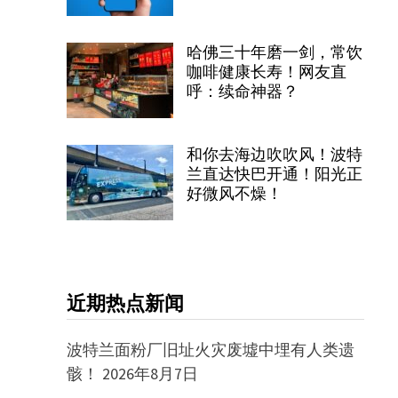
哈佛三十年磨一剑，常饮
咖啡健康长寿！网友直
呼：续命神器？
和你去海边吹吹风！波特
兰直达快巴开通！阳光正
好微风不燥！
近期热点新闻
波特兰面粉厂旧址火灾废墟中埋有人类遗
骸！
2026年8月7日