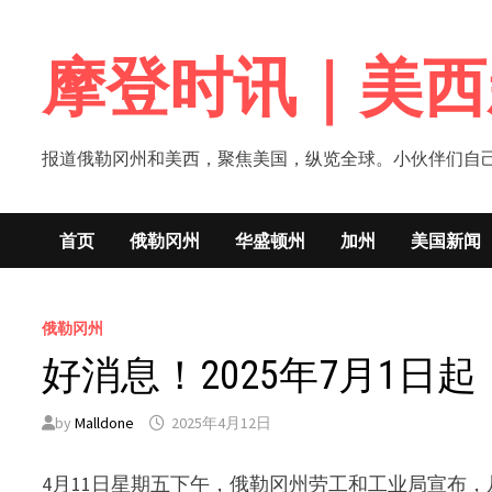
Skip
to
摩登时讯｜美西
content
报道俄勒冈州和美西，聚焦美国，纵览全球。小伙伴们自己的新闻媒体！网
首页
俄勒冈州
华盛顿州
加州
美国新闻
俄勒冈州
好消息！2025年7月1日
by
Malldone
2025年4月12日
4月11日星期五下午，俄勒冈州劳工和工业局宣布，从