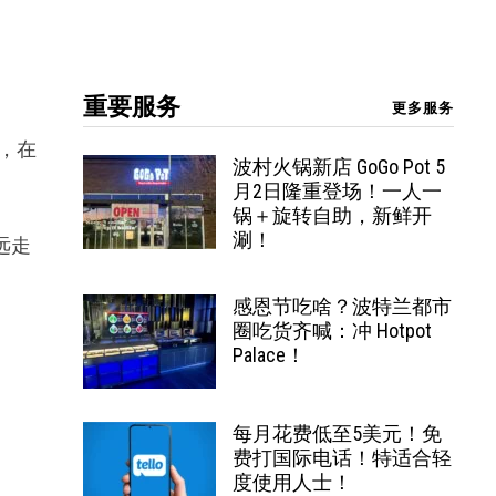
。
重要服务
更多服务
，在
波村火锅新店 GoGo Pot 5
月2日隆重登场！一人一
锅＋旋转自助，新鲜开
涮！
远走
感恩节吃啥？波特兰都市
圈吃货齐喊：冲 Hotpot
Palace！
每月花费低至5美元！免
费打国际电话！特适合轻
度使用人士！