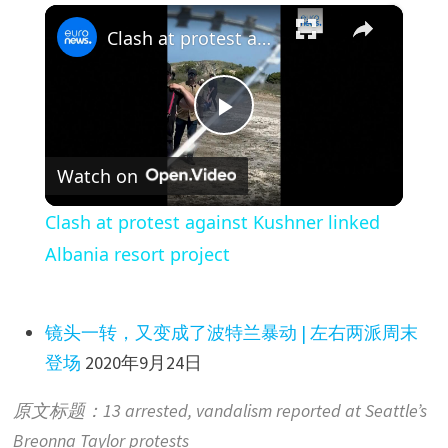
×
Clash at protest against Kushner linked Albania resort project
P
Watch on
l
Clash at protest against Kushner linked
a
Albania resort project
y
镜头一转，又变成了波特兰暴动 | 左右两派周末
登场
2020年9月24日
V
原文标题：13 arrested, vandalism reported at Seattle’s
i
Breonna Taylor protests