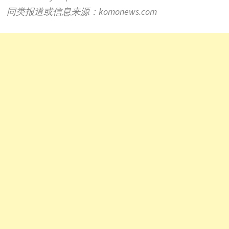
同类报道或信息来源：
komonews.com
d
e
o