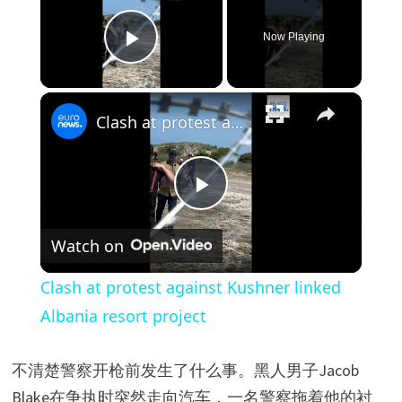
Now Playing
Play Video
×
Clash at protest against Kushner linked Albania resort project
P
Watch on
l
Clash at protest against Kushner linked
a
Albania resort project
y
不清楚警察开枪前发生了什么事。黑人男子Jacob
Blake在争执时突然走向汽车，一名警察拖着他的衬