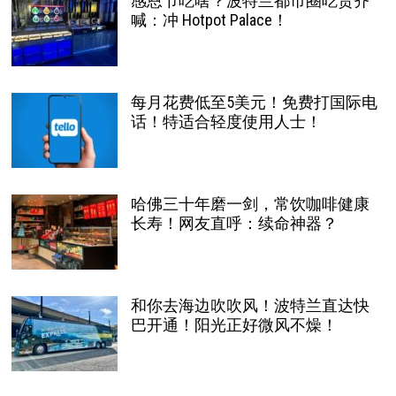
感恩节吃啥？波特兰都市圈吃货齐
喊：冲 Hotpot Palace！
每月花费低至5美元！免费打国际电
话！特适合轻度使用人士！
哈佛三十年磨一剑，常饮咖啡健康
长寿！网友直呼：续命神器？
和你去海边吹吹风！波特兰直达快
巴开通！阳光正好微风不燥！