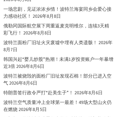
一场悲剧，见证浓浓乡情！波特兰海宴同乡会爱心接
力感动社区！
2026年8月8日
俄勒冈国际航空展下周重返麦克明维尔，连续3天精
彩飞行！
2026年8月8日
波特兰面粉厂旧址火灾废墟中埋有人类遗骸！
2026年
8月7日
韩国兴起“婴儿炒股”热潮！未满1岁投资账户一年暴增
近3倍
2026年8月6日
波特兰被烧毁的面粉厂旧址发现石棉！部分已进入空
气
2026年8月6日
特朗普签行政令严打“赴美生子”！
2026年8月6日
波特兰空气质量冲上全球第一最差！49场大型山火仍
在燃烧
2026年8月5日