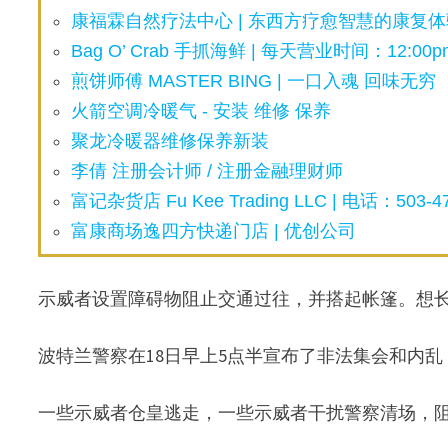
康福霖自然疗法中心 | 东西方疗愈智慧的康复体验
Bag O’ Crab 手抓海鲜 | 每天营业时间：12:00pm
煎饼师傅 MASTER BING | 一口入魂 回味无穷
火箭空调冷暖气 - 安装 维修 保养
聚龙冷暖器维修保养新装
李倩 注册会计师 / 注册金融理财师
富记杂货店 Fu Kee Trading LLC | 电话：503-47
富康商场逸四方快递门店 | 优创公司
示威者设置障碍物阻止交通过往，并搭起帐篷。想
波特兰警察在18日早上5点半宣布了非法集会和内
一些示威者仓皇逃走，一些示威者干扰警察清场，阻