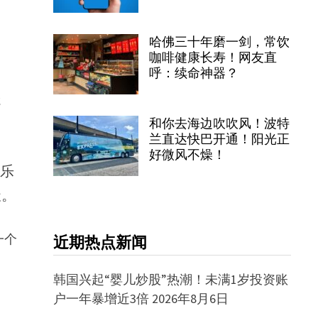
哈佛三十年磨一剑，常饮
咖啡健康长寿！网友直
呼：续命神器？
处
和你去海边吹吹风！波特
兰直达快巴开通！阳光正
好微风不燥！
音乐
天。
一个
近期热点新闻
韩国兴起“婴儿炒股”热潮！未满1岁投资账
户一年暴增近3倍
2026年8月6日