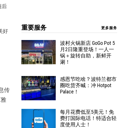
随后
重要服务
更多服务
美好
波村火锅新店 GoGo Pot 5
月2日隆重登场！一人一
锅＋旋转自助，新鲜开
涮！
感恩节吃啥？波特兰都市
圈吃货齐喊：冲 Hotpot
息传
Palace！
西雅
每月花费低至5美元！免
费打国际电话！特适合轻
度使用人士！