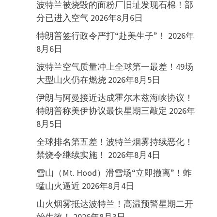
波特兰被烧毁的面粉厂旧址发现石棉！部
分已进入空气
2026年8月6日
特朗普签行政令严打“赴美生子”！
2026年
8月6日
波特兰空气质量冲上全球第一最差！49场
大型山火仍在燃烧
2026年8月5日
伊朗与阿曼接近达成霍尔木兹海峡协议！
特朗普称美伊协议最快星期三敲定
2026年
8月5日
全球排名第五差！波特兰烟雾持续恶化！
禁烧令继续实施！
2026年8月4日
雪山（Mt. Hood）滑雪场“立即撤离”！蚱
蜢山火逼近
2026年8月4日
山火烟雾抵达波特兰！高温预警星期二开
始生效！
2026年8月3日