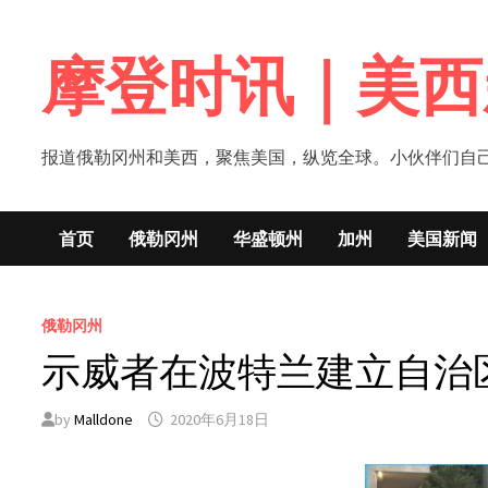
Skip
to
摩登时讯｜美西
content
报道俄勒冈州和美西，聚焦美国，纵览全球。小伙伴们自己的新闻媒体！网
首页
俄勒冈州
华盛顿州
加州
美国新闻
俄勒冈州
示威者在波特兰建立自治
by
Malldone
2020年6月18日