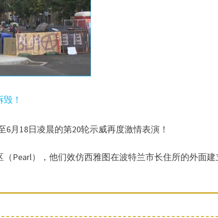
拆毁！
至6月18日凌晨的第20轮示威再度激情表演！
珠区（Pearl），他们效仿西雅图在波特兰市长住所的外面建