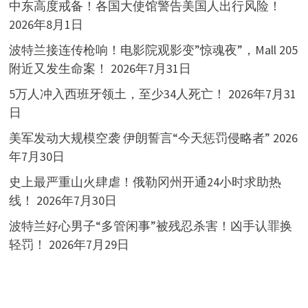
中东高度戒备！各国大使馆警告美国人出行风险！
2026年8月1日
波特兰接连传枪响！电影院观影变”惊魂夜”，Mall 205
附近又发生命案！
2026年7月31日
5万人冲入西班牙领土，至少34人死亡！
2026年7月31
日
美军发动大规模空袭 伊朗誓言“今天惩罚侵略者”
2026
年7月30日
史上最严重山火肆虐！俄勒冈州开通24小时求助热
线！
2026年7月30日
波特兰好心男子“多管闲事”被残忍杀害！凶手认罪换
轻罚！
2026年7月29日