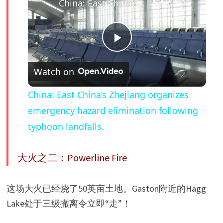
China: East China’s Zhejiang organizes emergency hazard elimination following typhoon landfalls.
P
Watch on
l
China: East China’s Zhejiang organizes
a
emergency hazard elimination following
typhoon landfalls.
y
大火之二：Powerline Fire
V
这场大火已经烧了50英亩土地。Gaston附近的Hagg
i
Lake处于三级撤离令立即“走”！