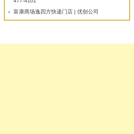
477-4101
富康商场逸四方快递门店 | 优创公司