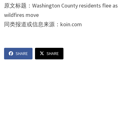
d
原文标题：Washington County residents flee as
wildfires move
e
同类报道或信息来源：koin.com
o
SHARE
SHARE