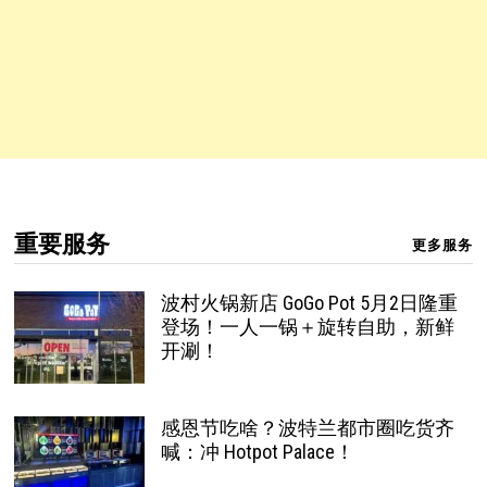
重要服务
更多服务
波村火锅新店 GoGo Pot 5月2日隆重
登场！一人一锅＋旋转自助，新鲜
开涮！
感恩节吃啥？波特兰都市圈吃货齐
喊：冲 Hotpot Palace！