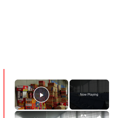
×
Now Playing
Play Video
×