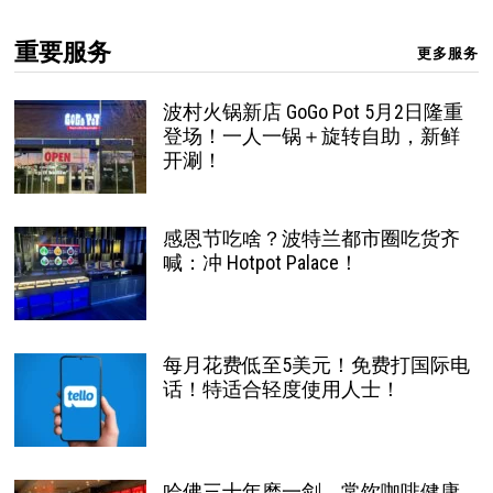
重要服务
更多服务
波村火锅新店 GoGo Pot 5月2日隆重
登场！一人一锅＋旋转自助，新鲜
开涮！
感恩节吃啥？波特兰都市圈吃货齐
喊：冲 Hotpot Palace！
每月花费低至5美元！免费打国际电
话！特适合轻度使用人士！
哈佛三十年磨一剑，常饮咖啡健康