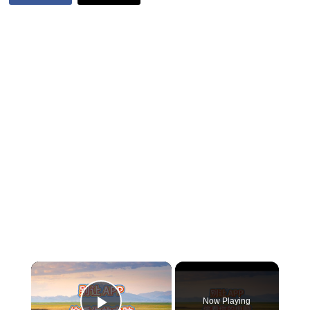
×
Now Playing